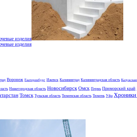
ючевые изделия
ючевые изделия
Воронеж
град
Ижевск
Калининград
Калининградская область
Екатеринбург
Калужская
Новосибирск
Омск
Приморский край
ласть
Нижегородская область
Пермь
Хроники 
атарстан
Томск
Тульская область
Тюменская область
Тюмень
Уфа