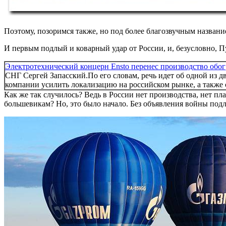
Поэтому, позоримся также, но под более благозвучным назван
И первым подлый и коварный удар от России, и, безусловно, 
Электротехнический концерн Ensto перенес производство обог
СНГ Сергей Запасский.По его словам, речь идет об одной из 
компании усилить локализацию на российском рынке, а также с
Как же так случилось? Ведь в России нет производства, нет п
большевикам? Но, это было начало. Без объявления войны подл