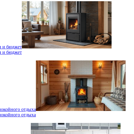
н и бюджет
н и бюджет
спокойного отдыха
спокойного отдыха