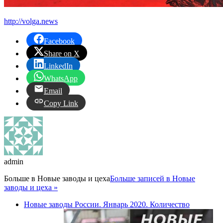
http://volga.news
Facebook
Share on X
LinkedIn
WhatsApp
Email
Copy Link
admin
Больше в
Новые заводы и цеха
Больше записей в Новые
заводы и цеха »
Новые заводы России. Январь 2020. Количество