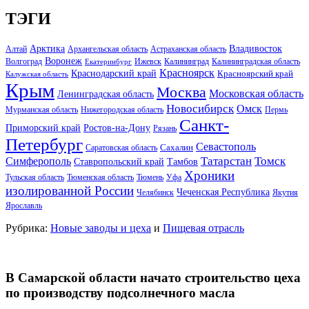
ТЭГИ
Арктика
Владивосток
Алтай
Архангельская область
Астраханская область
Воронеж
Волгоград
Ижевск
Калининград
Калининградская область
Екатеринбург
Красноярск
Краснодарский край
Красноярский край
Калужская область
Крым
Москва
Московская область
Ленинградская область
Новосибирск
Омск
Мурманская область
Нижегородская область
Пермь
Санкт-
Ростов-на-Дону
Приморский край
Рязань
Петербург
Севастополь
Саратовская область
Сахалин
Татарстан
Томск
Симферополь
Тамбов
Ставропольский край
Хроники
Тульская область
Тюменская область
Тюмень
Уфа
изолированной России
Чеченская Республика
Челябинск
Якутия
Ярославль
Рубрика:
Новые заводы и цеха
и
Пищевая отрасль
В Самарской области начато строительство цеха
по производству подсолнечного масла