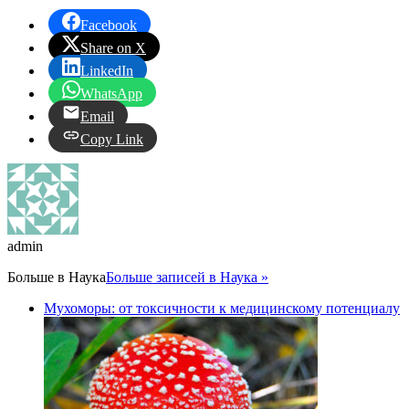
Facebook
Share on X
LinkedIn
WhatsApp
Email
Copy Link
admin
Больше в
Наука
Больше записей в Наука »
Мухоморы: от токсичности к медицинскому потенциалу