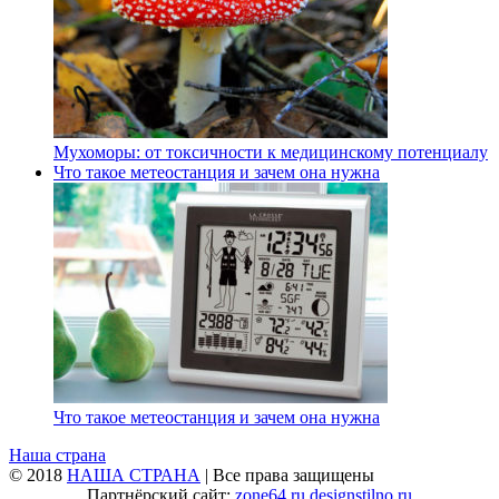
Мухоморы: от токсичности к медицинскому потенциалу
Что такое метеостанция и зачем она нужна
Что такое метеостанция и зачем она нужна
Наша страна
© 2018
НАША СТРАНА
| Все права защищены
Партнёрский сайт:
zone64.ru
designstilno.ru