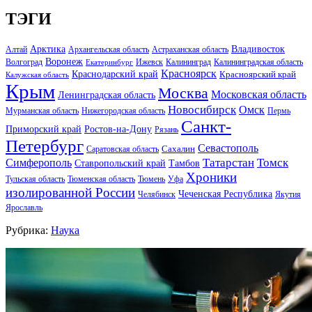
ТЭГИ
Арктика
Владивосток
Алтай
Архангельская область
Астраханская область
Воронеж
Волгоград
Ижевск
Калининград
Калининградская область
Екатеринбург
Красноярск
Краснодарский край
Красноярский край
Калужская область
Крым
Москва
Московская область
Ленинградская область
Новосибирск
Омск
Мурманская область
Нижегородская область
Пермь
Санкт-
Ростов-на-Дону
Приморский край
Рязань
Петербург
Севастополь
Саратовская область
Сахалин
Татарстан
Томск
Симферополь
Тамбов
Ставропольский край
Хроники
Тульская область
Тюменская область
Тюмень
Уфа
изолированной России
Чеченская Республика
Челябинск
Якутия
Ярославль
Рубрика:
Наука