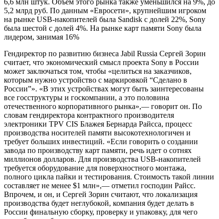
6,6 млн штук. Объем этого рынка также уменьшился на 9%, до
5,2 млрд руб. По данным «Евросети», крупнейшим игроком
на рынке USB-накопителей была Sandisk с долей 22%, Sony
была шестой с долей 4%. На рынке карт памяти Sony была
лидером, занимая 16%
Гендиректор по развитию бизнеса Jabil Russia Сергей Зорин
считает, что экономический смысл проекта Sony в России
может заключаться том, чтобы «целиться на заказчиков,
которым нужно устройство с маркировкой “Сделано в
России”». «В этих устройствах могут быть заинтересованы
все госструктуры и госкомпании, а это половина
отечественного корпоративного рынка»,— говорит он. По
словам гендиректора контрактного производителя
электроники TPV CIS Блажея Бернарда Райсса, процесс
производства носителей памяти высокотехнологичен и
требует больших инвестиций. «Если говорить о создании
завода по производству карт памяти, речь идет о сотнях
миллионов долларов. Для производства USB-накопителей
требуется оборудование для поверхностного монтажа,
полного цикла пайки и тестирования. Стоимость такой линии
составляет не менее $1 млн»,— отметил господин Райсс.
Впрочем, и он, и Сергей Зорин считают, что локализация
производства будет неглубокой, компания будет делать в
России финальную сборку, проверку и упаковку, для чего