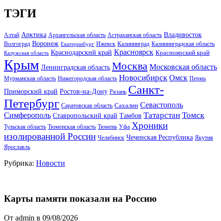
ТЭГИ
Арктика
Владивосток
Алтай
Архангельская область
Астраханская область
Воронеж
Волгоград
Ижевск
Калининград
Калининградская область
Екатеринбург
Красноярск
Краснодарский край
Красноярский край
Калужская область
Крым
Москва
Московская область
Ленинградская область
Новосибирск
Омск
Мурманская область
Нижегородская область
Пермь
Санкт-
Ростов-на-Дону
Приморский край
Рязань
Петербург
Севастополь
Саратовская область
Сахалин
Татарстан
Томск
Симферополь
Тамбов
Ставропольский край
Хроники
Тульская область
Тюменская область
Тюмень
Уфа
изолированной России
Чеченская Республика
Челябинск
Якутия
Ярославль
Рубрика:
Новости
Карты памяти показали на Россию
От admin в 09/08/2026