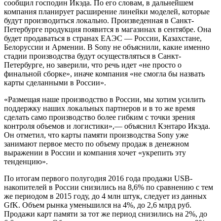
сообщил господин Икэда. По его словам, в дальнейшем
компания планирует расширение линейки моделей, которые
будут производиться локально. Произведенная в Санкт-
Петербурге продукция появится в магазинах в сентябре. Она
будет продаваться в странах ЕАЭС — России, Казахстане,
Белоруссии и Армении. В Sony не объяснили, какие именно
стадии производства будут осуществляться в Санкт-
Петербурге, но заверили, что речь идет «не просто о
финальной сборке», иначе компания «не смогла бы назвать
карты сделанными в России».
«Размещая наше производство в России, мы хотим усилить
поддержку наших локальных партнеров и в то же время
сделать само производство более гибким с точки зрения
контроля объемов и логистики»,— объяснил Кэнтаро Икэда.
Он отметил, что карты памяти производства Sony уже
занимают первое место по объему продаж в денежном
выражении в России и компания хочет «укрепить эту
тенденцию».
По итогам первого полугодия 2016 года продажи USB-
накопителей в России снизились на 8,6% по сравнению с тем
же периодом в 2015 году, до 4 млн штук, следует из данных
GfK. Объем рынка уменьшился на 4%, до 2,6 млрд руб.
Продажи карт памяти за тот же период снизились на 2%, до