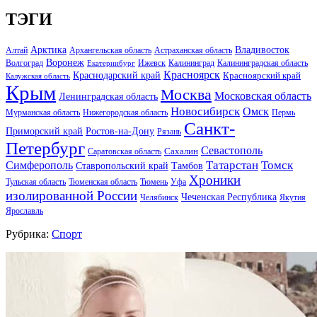
ТЭГИ
Арктика
Владивосток
Алтай
Архангельская область
Астраханская область
Воронеж
Волгоград
Ижевск
Калининград
Калининградская область
Екатеринбург
Красноярск
Краснодарский край
Красноярский край
Калужская область
Крым
Москва
Московская область
Ленинградская область
Новосибирск
Омск
Мурманская область
Нижегородская область
Пермь
Санкт-
Ростов-на-Дону
Приморский край
Рязань
Петербург
Севастополь
Саратовская область
Сахалин
Татарстан
Томск
Симферополь
Тамбов
Ставропольский край
Хроники
Тульская область
Тюменская область
Тюмень
Уфа
изолированной России
Чеченская Республика
Челябинск
Якутия
Ярославль
Рубрика:
Спорт