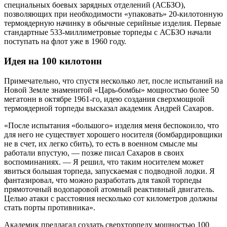
специальных боевых зарядных отделений (АСБЗО),
позволяющих при необходимости «упаковать» 20-килотонную
термоядерную начинку в обычные серийные изделия. Первые
стандартные 533-миллиметровые торпеды с АСБЗО начали
поступать на флот уже в 1960 году.
Идея на 100 килотонн
Примечательно, что спустя несколько лет, после испытаний на
Новой Земле знаменитой «Царь-бомбы» мощностью более 50
мегатонн в октябре 1961-го, идею создания сверхмощной
термоядерной торпеды высказал академик Андрей Сахаров.
«После испытания «большого» изделия меня беспокоило, что
для него не существует хорошего носителя (бомбардировщики
не в счет, их легко сбить), то есть в военном смысле мы
работали впустую, — позже писал Сахаров в своих
воспоминаниях. — Я решил, что таким носителем может
явиться большая торпеда, запускаемая с подводной лодки. Я
фантазировал, что можно разработать для такой торпеды
прямоточный водопаровой атомный реактивный двигатель.
Целью атаки с расстояния несколько сот километров должны
стать порты противника».
Академик предлагал создать сверхторпеду мощностью 100