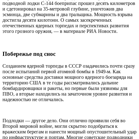
подводной лодки С-144 боеприпас прошел десять километров
и сдетонировал на 35-метровой глубине, уничтожив два
эсминца, две субмарины и два тральщика. Мощность взрыва
достигла десяти килотонн. О самых засекреченных
отечественных ядерных торпедах и перспективах развития
этого грозного оружия, — в материале РИА Новости.
Побережье под снос
Созданием ядерной торпеды в СССР озадачились почти сразу
после испытаний первой атомной бомбы в 1949-м. Как
основные средства доставки мощного ядерного боезаряда на
территорию США в те годы рассматривались дальние
бомбардировщики и ракеты, но первые были уязвимы для
ПВО, а вторые находились на зачаточном уровне развития и
надежностью не отличались.
Подлодки — другое дело. Они отлично проявили себя во
Второй мировой войне, могли скрытно подобраться к
вражеским берегам и нанести мощный опустошительный удар
по инфраструктуре и портам. Многие советские подводники