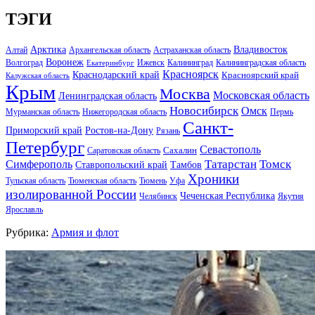
ТЭГИ
Арктика
Владивосток
Алтай
Архангельская область
Астраханская область
Воронеж
Волгоград
Ижевск
Калининград
Калининградская область
Екатеринбург
Красноярск
Краснодарский край
Красноярский край
Калужская область
Крым
Москва
Московская область
Ленинградская область
Новосибирск
Омск
Мурманская область
Нижегородская область
Пермь
Санкт-
Ростов-на-Дону
Приморский край
Рязань
Петербург
Севастополь
Саратовская область
Сахалин
Татарстан
Томск
Симферополь
Тамбов
Ставропольский край
Хроники
Тульская область
Тюменская область
Тюмень
Уфа
изолированной России
Чеченская Республика
Челябинск
Якутия
Ярославль
Рубрика:
Армия и флот