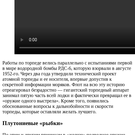
Работы по торпеде велись параллельно с испытаниями первой
в мире водородной бомбы РДС-6, которую взорвали в августе
1952-го. Через два года утвердили технический проект
атомной торпеды и ее носителя, впервые допустив к
секретной информации моряков. Флот на всю эту историю
отреагировал безрадостно — гигантский торпедный аппарат
занимал пятую часть всей лодки и фактически превращал ее в
«оружие одного выстрела». Кроме того, появились
обоснованные вопросы к дальнобойности и скорости
торпеды, которые оставляли желать лучшего.
Плутониевые «рыбки»
По этим и другим причинам в «железе» подводное оружие