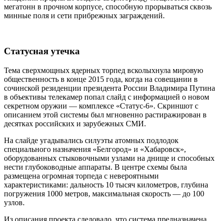
мегатонн в прочном корпусе, способную прорываться сквозь
минные поля и сети прибрежных заграждений.
Статусная утечка
Тема сверхмощных ядерных торпед всколыхнула мировую
общественность в конце 2015 года, когда на совещании в
сочинской резиденции президента России Владимира Путина
в объективы телекамер попал слайд с информацией о новом
секретном оружии — комплексе «Статус-6». Скриншот с
описанием этой системы был мгновенно растиражирован в
десятках российских и зарубежных СМИ.
На слайде угадывались силуэты атомных подлодок
специального назначения «Белгород» и «Хабаровск»,
оборудованных стыковочными узлами на днище и способных
нести глубоководные аппараты. В центре схемы была
размещена огромная торпеда с невероятными
характеристиками: дальность 10 тысяч километров, глубина
погружения 1000 метров, максимальная скорость — до 100
узлов.
Из описания проекта следовало, что система предназначена