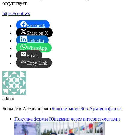
отсутствует.
https://cont.ws
Facebook
Share on X
LinkedIn
WhatsApp
Email
Copy Link
admin
Больше в
Армия и флот
Больше записей в Армия и флот »
Покупка формы Юнармии через интернет-магазин