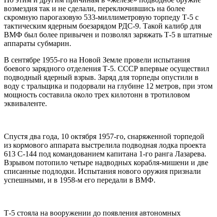
возмездия так и не сделали, переключившись на более
скромную парогазовую 533-миллиметровую торпеду Т-5 с
тактическим ядерным боезарядом РДС-9. Такой калибр для
ВМФ был более привычен и позволял заряжать Т-5 в штатные
аппараты субмарин.
В сентябре 1955-го на Новой Земле провели испытания
боевого зарядного отделения Т-5. СССР впервые осуществил
подводный ядерный взрыв. Заряд для торпеды опустили в
воду с тральщика и подорвали на глубине 12 метров, при этом
мощность составила около трех килотонн в тротиловом
эквиваленте.
Спустя два года, 10 октября 1957-го, снаряженной торпедой
из кормового аппарата выстрелила подводная лодка проекта
613 С-144 под командованием капитана 1-го ранга Лазарева.
Взрывом потопило четыре надводных корабля-мишени и две
списанные подлодки. Испытания нового оружия признали
успешными, и в 1958-м его передали в ВМФ.
Т-5 стояла на вооружении до появления автономных