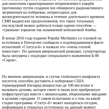
для нанесения гарантированно неприемлемого ущерба
противнику путем создания зон обширного радиоактивного
загрязнения на побережье, непригодных для
жизнедеятельности человека в течение длительного времени.
СМИ выдвигали предположения, что таких тотальных
последствий можно добиться только одним способом —
«грязным» взрывом так называемой кобальтовой бомбы.
В конце 2016 года издание Popular Mechanics со ссылкой на
источники в Пентагоне сообщило о подтвердившемся факте
испытаний «Статуса-6» и назвало это «очень плохой
новостью». По данным американской разведки, суперторпеда
была запущена с подлодки специального назначения Б-90
«Саров».
По мнению американцев, в случае глобального конфликта
носитель способен доставить к побережью США
термоядерный боезаряд мощностью до 100 мегатонн и
вызывать цунами, которое смоет в океан всю прибрежную
инфраструктуру вместе с авианосцами, оборонными заводами
и целыми городами. О самом испытании и о том, на какой
стадии программа «Статус-6» может находиться сегодня,
информация в открытых источниках на данный момент