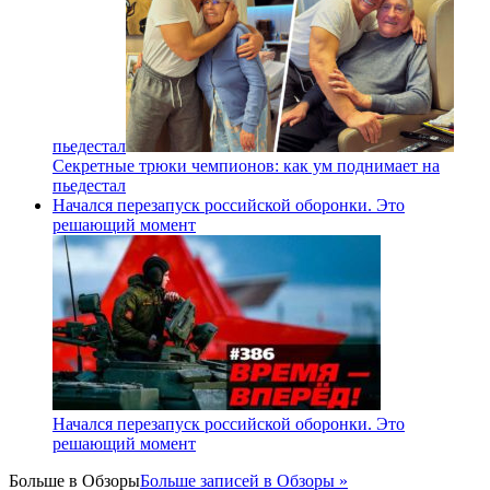
пьедестал
Секретные трюки чемпионов: как ум поднимает на
пьедестал
Начался перезапуск российской оборонки. Это
решающий момент
Начался перезапуск российской оборонки. Это
решающий момент
Больше в
Обзоры
Больше записей в Обзоры »