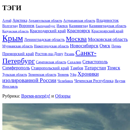
ТЭГИ
Арктика
Владивосток
Алтай
Архангельская область
Астраханская область
Воронеж
Волгоград
Ижевск
Калининград
Калининградская область
Екатеринбург
Красноярск
Краснодарский край
Красноярский край
Калужская область
Крым
Москва
Московская область
Ленинградская область
Новосибирск
Омск
Мурманская область
Нижегородская область
Пермь
Санкт-
Ростов-на-Дону
Приморский край
Рязань
Петербург
Севастополь
Саратовская область
Сахалин
Татарстан
Томск
Симферополь
Тамбов
Ставропольский край
Хроники
Тульская область
Тюменская область
Тюмень
Уфа
изолированной России
Чеченская Республика
Челябинск
Якутия
Ярославль
Рубрика:
Время-вперёд!
и
Обзоры