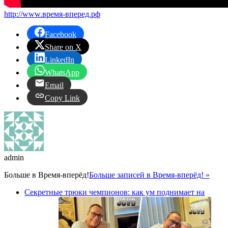
http://www.время-вперед.рф
Facebook
Share on X
LinkedIn
WhatsApp
Email
Copy Link
admin
Больше в
Время-вперёд!
Больше записей в Время-вперёд! »
Секретные трюки чемпионов: как ум поднимает на