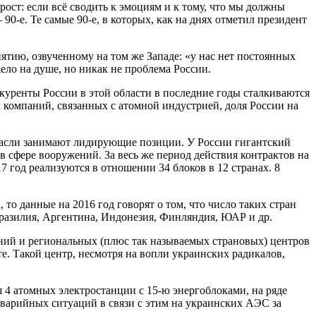
рост: если всё сводить к эмоциям и к тому, что мы должны
 90-е. Те самые 90-е, в которых, как на днях отметил президент
ятию, озвученному на том же Западе: «у нас нет постоянных
ело на душе, но никак не проблема России.
куренты России в этой области в последние годы сталкиваются
х компаний, связанных с атомной индустрией, доля России на
трасли занимают лидирующие позиции. У России гигантский
в сфере вооружений. За весь же период действия контрактов на
 год реализуются в отношении 34 блоков в 12 странах. 8
 то данные на 2016 год говорят о том, что число таких стран
 Бразилия, Аргентина, Индонезия, Финляндия, ЮАР и др.
ний и региональных (плюс так называемых страновых) центров
е. Такой центр, несмотря на вопли украинских радикалов,
я 4 атомных электростанции с 15-ю энергоблоками, на ряде
варийных ситуаций в связи с этим на украинских АЭС за