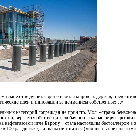
ком плане от ведущих европейских и мировых держав, превратило
огические идеи и инновации за неимением собственных…»
дельных категорий сограждан не принято. Мол, «страна-бензокол
пех подвергается обструкции, любая попытка расширять рынки об
на нефтегазовой игле Европу», стала настоящим бестселлером в 
 в 100 раз дороже, лишь бы не касаться (модное нынче слово) «