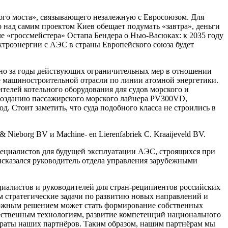
кого моста», связывающего незалежную с Евросоюзом. Для
о над самим проектом Киев обещает подумать «завтра», деньги
ле «гроссмейстера» Остапа Бендера о Нью-Васюках: к 2035 году
ктроэнергии с АЭС в страны Европейского союза будет
нно за годы действующих ограничительных мер в отношении
 машиностроительной отрасли по линии атомной энергетики.
елей котельного оборудования для судов морского и
 созданию пассажирского морского лайнера PV300VD,
д. Стоит заметить, что суда подобного класса не строились в
eborg BV и Machine- en Lierenfabriek C. Kraaijeveld BV.
пециалистов для будущей эксплуатации АЭС, строящихся при
ысказался руководитель отдела управления зарубежными
циалистов и руководителей для стран-реципиентов российских
м стратегические задачи по развитию новых направлений и
можным решением может стать формирование собственных
чественным технологиям, развитие компетенций национального
траты наших партнёров. Таким образом, нашим партнёрам мы