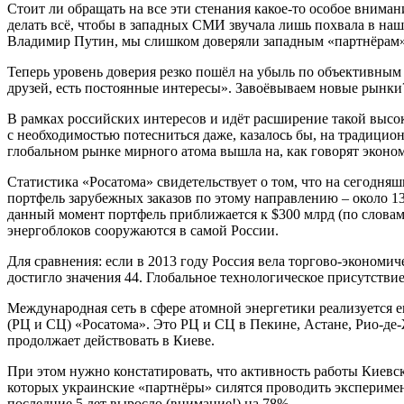
Стоит ли обращать на все эти стенания какое-то особое вниман
делать всё, чтобы в западных СМИ звучала лишь похвала в наш а
Владимир Путин, мы слишком доверяли западным «партнёрам», 
Теперь уровень доверия резко пошёл на убыль по объективным 
друзей, есть постоянные интересы». Завоёвываем новые рынки? 
В рамках российских интересов и идёт расширение такой высо
с необходимостью потесниться даже, казалось бы, на традицио
глобальном рынке мирного атома вышла на, как говорят эконо
Статистика «Росатома» свидетельствует о том, что на сегодн
портфель зарубежных заказов по этому направлению – около 13
данный момент портфель приближается к $300 млрд (по словам 
энергоблоков сооружаются в самой России.
Для сравнения: если в 2013 году Россия вела торгово-экономич
достигло значения 44. Глобальное технологическое присутстви
Международная сеть в сфере атомной энергетики реализуется 
(РЦ и СЦ) «Росатома». Это РЦ и СЦ в Пекине, Астане, Рио-де
продолжает действовать в Киеве.
При этом нужно констатировать, что активность работы Киевско
которых украинские «партнёры» силятся проводить экспериме
последние 5 лет выросло (внимание!) на 78%.