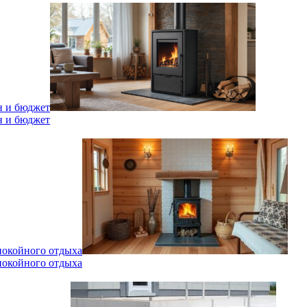
н и бюджет
н и бюджет
спокойного отдыха
спокойного отдыха