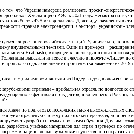
 о том, что Украина намерена реализовать проект «энергетичес
 энергоблоков Хмельницкой АЭС к 2021 году. Несмотря на то, чт
 хватило было 243,5 млн долларов». Далее идут заявления в сти
ребности страны в электроэнергии, а экспорт «украинской» эле
снуться вопроса антироссийских санкций. Удивительно, но име
ящему внушительными темпами. Один из примеров – расширение
омпанией Heatmaster, входящей в число крупнейших производит
. Голландцы выразили интерес к участию в проекте «Лидер» по
те прошлого года. Завершение строительства намечено на 2019 го
ал и с другими компаниями из Нидерландов, включая Coops & Ni
 зарубежными странами – прибыльная отрасль по подготовке с
Международного фестиваля и студентов, прошедшего в России, в
ий:
ная задача по подготовке нескольких тысяч высококлассных спе
ормируем отраслевую систему подготовки персонала, но и решае
ажируемость разрабатываемых программ обучения. Другим воз
ак, разработка учебных материалов для стран-партнёров по оте
программ в национальные вузы может существенно сократить за