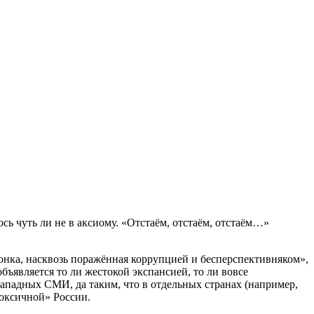
сь чуть ли не в аксиому. «Отстаём, отстаём, отстаём…»
онка, насквозь поражённая коррупцией и бесперспективняком»,
ъявляется то ли жестокой экспансией, то ли вовсе
западных СМИ, да таким, что в отдельных странах (например,
токсичной» России.