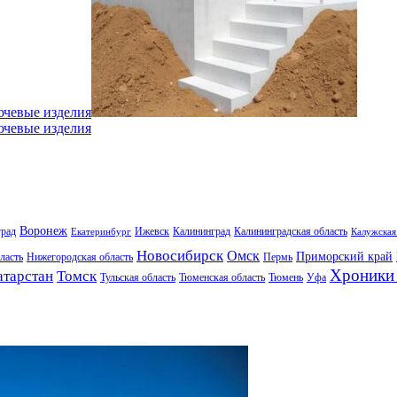
ючевые изделия
ючевые изделия
Воронеж
град
Ижевск
Калининград
Калининградская область
Екатеринбург
Калужская
Новосибирск
Омск
Приморский край
ласть
Нижегородская область
Пермь
Хроники 
атарстан
Томск
Тульская область
Тюменская область
Тюмень
Уфа