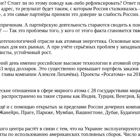
ие? Стоит ли по этому поводу как-либо рефлексировать? Ответ п
дрес, то результат будет таким, с которым Россия сталкивалась –
а эти самые партнёры приняли это доверие за слабость России.
причинам. А партнёрскую деятельность стараются сводить к пон
— Так это проблемы того, у кого от этого факта становится тяж
котехнологичной отрасли как атомная энергетика. Основные кон
нных для них рынках. А при учёте серьёзных проблем у западны
мисты, устойчивый рост.
яшний день именно российские высокие технологии в атомной о
3 млрд долларов. Это существенно превышает портфель заказов 
главы компании Алексея Лихачёва). Проекты «Росатома» на 2017
еские отношения в сфере мирного атома с 28 государствами мира,
е распространено на такие страны как Индия, Турция, Венгрия,
ещё и с помощью открытых за пределами России дочерних компа
-Жанейро, Праге, Париже, Мумбаи, Вашингтоне, Дубае, Будапешт
го центра растёт в связи с тем, что на Украине эксплуатируютс
нты по использованию американских топливных сборок. Число а