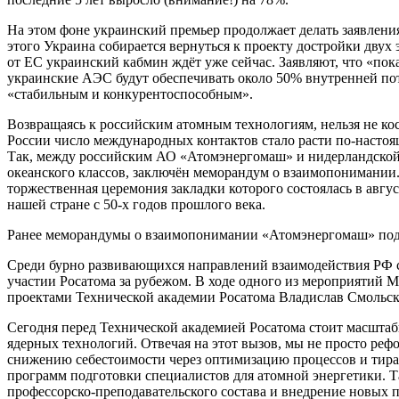
На этом фоне украинский премьер продолжает делать заявления
этого Украина собирается вернуться к проекту достройки двух
от ЕС украинский кабмин ждёт уже сейчас. Заявляют, что «пока
украинские АЭС будут обеспечивать около 50% внутренней пот
«стабильным и конкурентоспособным».
Возвращаясь к российским атомным технологиям, нельзя не ко
России число международных контактов стало расти по-насто
Так, между российским АО «Атомэнергомаш» и нидерландской к
океанского классов, заключён меморандум о взаимопонимании
торжественная церемония закладки которого состоялась в авгус
нашей стране с 50-х годов прошлого века.
Ранее меморандумы о взаимопонимании «Атомэнергомаш» подпис
Среди бурно развивающихся направлений взаимодействия РФ с
участии Росатома за рубежом. В ходе одного из мероприятий 
проектами Технической академии Росатома Владислав Смольск
Сегодня перед Технической академией Росатома стоит масштаб
ядерных технологий. Отвечая на этот вызов, мы не просто реф
снижению себестоимости через оптимизацию процессов и тир
программ подготовки специалистов для атомной энергетики. Т
профессорско-преподавательского состава и внедрение новых 