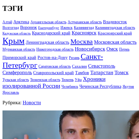
ТЭГИ
Арктика
Владивосток
Алтай
Архангельская область
Астраханская область
Воронеж
Волгоград
Ижевск
Калининград
Калининградская область
Екатеринбург
Красноярск
Краснодарский край
Красноярский край
Калужская область
Крым
Москва
Московская область
Ленинградская область
Новосибирск
Омск
Мурманская область
Нижегородская область
Пермь
Санкт-
Ростов-на-Дону
Приморский край
Рязань
Петербург
Севастополь
Саратовская область
Сахалин
Татарстан
Томск
Симферополь
Тамбов
Ставропольский край
Хроники
Тульская область
Тюменская область
Тюмень
Уфа
изолированной России
Чеченская Республика
Челябинск
Якутия
Ярославль
Рубрика:
Новости