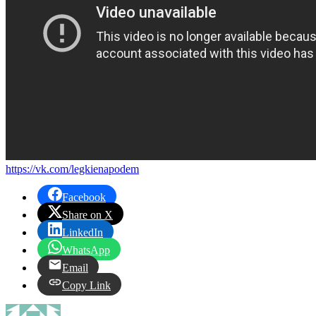
https://vk.com/legkienapodem
Facebook
Share on X
LinkedIn
WhatsApp
Email
Copy Link