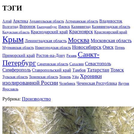
ТЭГИ
Арктика
Владивосток
Алтай
Архангельская область
Астраханская область
Воронеж
Волгоград
Ижевск
Калининград
Калининградская область
Екатеринбург
Красноярск
Краснодарский край
Красноярский край
Калужская область
Крым
Москва
Московская область
Ленинградская область
Новосибирск
Омск
Мурманская область
Нижегородская область
Пермь
Санкт-
Ростов-на-Дону
Приморский край
Рязань
Петербург
Севастополь
Саратовская область
Сахалин
Татарстан
Томск
Симферополь
Тамбов
Ставропольский край
Хроники
Тульская область
Тюменская область
Тюмень
Уфа
изолированной России
Чеченская Республика
Челябинск
Якутия
Ярославль
Рубрика:
Производство