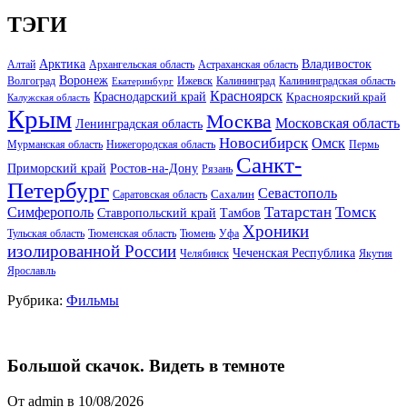
ТЭГИ
Арктика
Владивосток
Алтай
Архангельская область
Астраханская область
Воронеж
Волгоград
Ижевск
Калининград
Калининградская область
Екатеринбург
Красноярск
Краснодарский край
Красноярский край
Калужская область
Крым
Москва
Московская область
Ленинградская область
Новосибирск
Омск
Мурманская область
Нижегородская область
Пермь
Санкт-
Ростов-на-Дону
Приморский край
Рязань
Петербург
Севастополь
Саратовская область
Сахалин
Татарстан
Томск
Симферополь
Тамбов
Ставропольский край
Хроники
Тульская область
Тюменская область
Тюмень
Уфа
изолированной России
Чеченская Республика
Челябинск
Якутия
Ярославль
Рубрика:
Фильмы
Большой скачок. Видеть в темноте
От admin в 10/08/2026