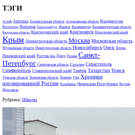
ТЭГИ
Арктика
Владивосток
Алтай
Архангельская область
Астраханская область
Воронеж
Волгоград
Ижевск
Калининград
Калининградская область
Екатеринбург
Красноярск
Краснодарский край
Красноярский край
Калужская область
Крым
Москва
Московская область
Ленинградская область
Новосибирск
Омск
Мурманская область
Нижегородская область
Пермь
Санкт-
Ростов-на-Дону
Приморский край
Рязань
Петербург
Севастополь
Саратовская область
Сахалин
Татарстан
Томск
Симферополь
Тамбов
Ставропольский край
Хроники
Тульская область
Тюменская область
Тюмень
Уфа
изолированной России
Чеченская Республика
Челябинск
Якутия
Ярославль
Рубрика:
Школы