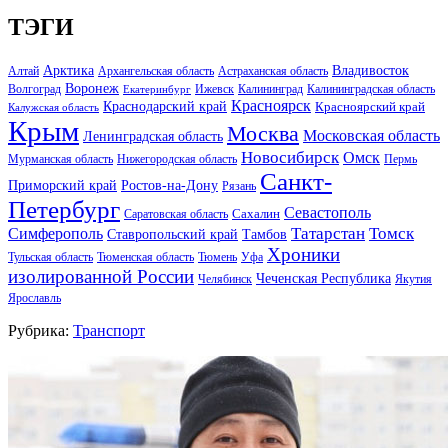
ТЭГИ
Арктика
Владивосток
Алтай
Архангельская область
Астраханская область
Воронеж
Волгоград
Ижевск
Калининград
Калининградская область
Екатеринбург
Красноярск
Краснодарский край
Красноярский край
Калужская область
Крым
Москва
Московская область
Ленинградская область
Новосибирск
Омск
Мурманская область
Нижегородская область
Пермь
Санкт-
Ростов-на-Дону
Приморский край
Рязань
Петербург
Севастополь
Саратовская область
Сахалин
Татарстан
Томск
Симферополь
Тамбов
Ставропольский край
Хроники
Тульская область
Тюменская область
Тюмень
Уфа
изолированной России
Чеченская Республика
Челябинск
Якутия
Ярославль
Рубрика:
Транспорт