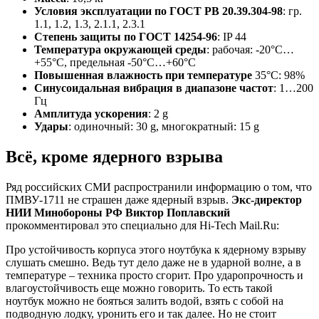
Условия эксплуатации по ГОСТ РВ 20.39.304-98
: гр.
1.1, 1.2, 1.3, 2.1.1, 2.3.1
Степень защиты по ГОСТ 14254-96
: IP 44
Температура окружающей среды
: рабочая: -20°С…
+55°С, предельная -50°С…+60°С
Повышенная влажность при температуре
35°С: 98%
Синусоидальная вибрация в диапазоне частот
: 1…200
Гц
Амплитуда ускорения
: 2 g
Удары
: одиночный: 30 g, многократный: 15 g
Всё, кроме ядерного взрыва
Ряд российских СМИ распространили информацию о том, что
ПМВУ-1711 не страшен даже ядерный взрыв.
Экс-директор
НИИ Минобороны РФ Виктор Поплавский
прокомментировал это специально для Hi-Tech Mail.Ru:
Про устойчивость корпуса этого ноутбука к ядерному взрыву
слушать смешно. Ведь тут дело даже не в ударной волне, а в
температуре – техника просто сгорит. Про ударопрочность и
влагоустойчивость еще можно говорить. То есть такой
ноутбук можно не бояться залить водой, взять с собой на
подводную лодку, уронить его и так далее. Но не стоит