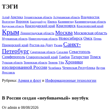
ТЭГИ
Арктика
Владивосток
Алтай
Архангельская область
Астраханская область
Воронеж
Волгоград
Ижевск
Калининград
Калининградская область
Екатеринбург
Красноярск
Краснодарский край
Красноярский край
Калужская область
Крым
Москва
Московская область
Ленинградская область
Новосибирск
Омск
Мурманская область
Нижегородская область
Пермь
Санкт-
Ростов-на-Дону
Приморский край
Рязань
Петербург
Севастополь
Саратовская область
Сахалин
Татарстан
Томск
Симферополь
Тамбов
Ставропольский край
Хроники
Тульская область
Тюменская область
Тюмень
Уфа
изолированной России
Чеченская Республика
Челябинск
Якутия
Ярославль
Рубрика:
Армия и флот
и
Информационные технологии
В России создан «неубиваемый» ноутбук
От admin в 08/08/2026