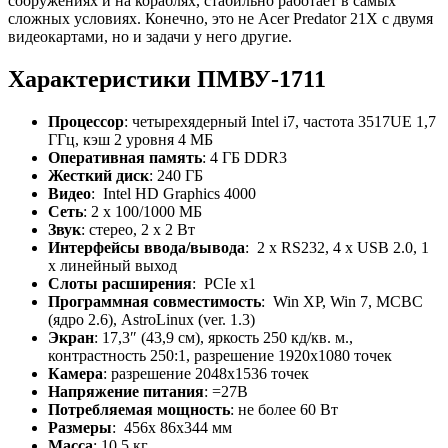
сооружениях и на кораблях, стабильно работает в самых
сложных условиях. Конечно, это не Acer Predator 21Х с двумя
видеокартами, но и задачи у него другие.
Характеристики ПМВУ-1711
Процессор
: четырехядерный Intel i7, частота 3517UE 1,7
ГГц, кэш 2 уровня 4 МБ
Оперативная память
: 4 ГБ DDR3
Жесткий диск
: 240 ГБ
Видео
: Intel HD Graphics 4000
Сеть
: 2 x 100/1000 МБ
Звук
: стерео, 2 x 2 Вт
Интерфейсы ввода/вывода
: 2 х RS232, 4 x USB 2.0, 1
x линейный выход
Слоты расширения
: PCIe x1
Программная совместимость
: Win XP, Win 7, МСВС
(ядро 2.6), AstroLinux (ver. 1.3)
Экран
: 17,3″ (43,9 см), яркость 250 кд/кв. м.,
контрастность 250:1, разрешение 1920х1080 точек
Камера
: разрешение 2048х1536 точек
Напряжение питания
: =27В
Потребляемая мощность
: не более 60 Вт
Размеры
: 456х 86х344 мм
Масса
: 10,5 кг