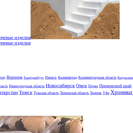
ючевые изделия
ючевые изделия
Воронеж
град
Ижевск
Калининград
Калининградская область
Екатеринбург
Калужская
Новосибирск
Омск
Приморский край
ласть
Нижегородская область
Пермь
Хроники 
атарстан
Томск
Тульская область
Тюменская область
Тюмень
Уфа