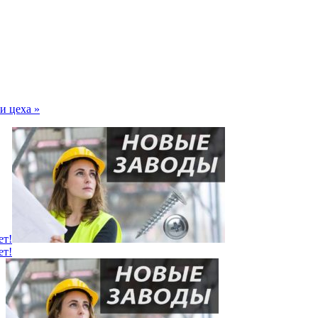
и цеха »
ет!
ет!