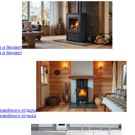
н и бюджет
н и бюджет
спокойного отдыха
спокойного отдыха