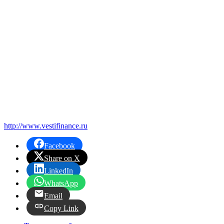
http://www.vestifinance.ru
Facebook
Share on X
LinkedIn
WhatsApp
Email
Copy Link