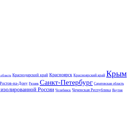
Крым
Красноярск
Краснодарский край
Красноярский край
 область
Санкт-Петербург
Ростов-на-Дону
Рязань
Саратовская область
изолированной России
Чеченская Республика
Челябинск
Якутия