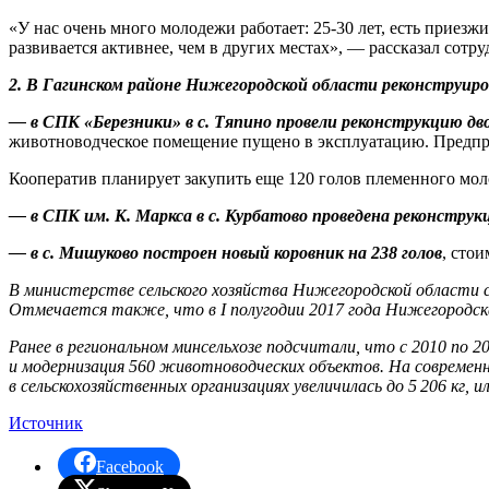
«У нас очень много молодежи работает: 25-30 лет, есть приез
развивается активнее, чем в других местах», — рассказал сотр
2. В Гагинском районе Нижегородской области реконструир
— в СПК «Березники» в с. Тяпино провели реконструкцию дв
животноводческое помещение пущено в эксплуатацию. Предпри
Кооператив планирует закупить еще 120 голов племенного мол
— в СПК им. К. Маркса в с. Курбатово проведена реконструк
— в с. Мишуково построен новый коровник на 238 голов
, стои
В министерстве сельского хозяйства Нижегородской области с
Отмечается также, что в I полугодии 2017 года Нижегородска
Ранее в региональном минсельхозе подсчитали, что с 2010 по 
и модернизация 560 животноводческих объектов. На современн
в сельскохозяйственных организациях увеличилась до 5 206 кг, и
Источник
Facebook