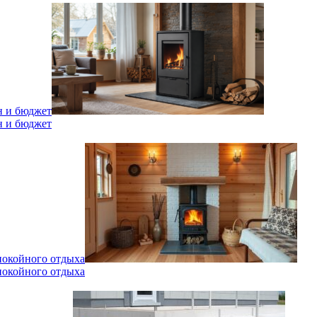
н и бюджет
н и бюджет
спокойного отдыха
спокойного отдыха