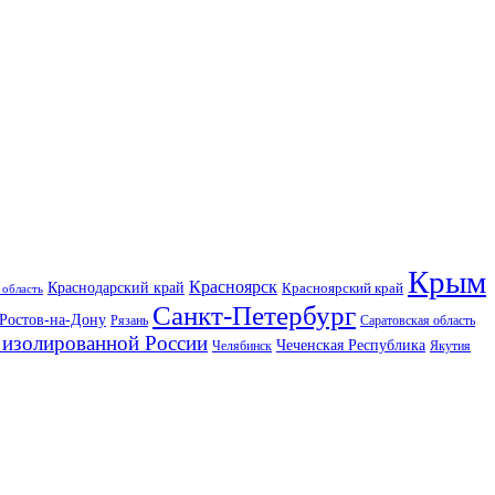
Крым
Красноярск
Краснодарский край
Красноярский край
 область
Санкт-Петербург
Ростов-на-Дону
Рязань
Саратовская область
изолированной России
Чеченская Республика
Челябинск
Якутия