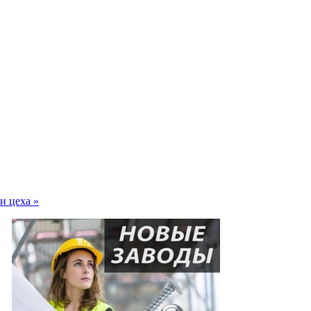
и цеха »