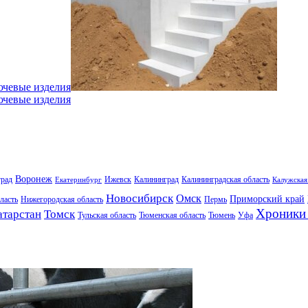
ючевые изделия
ючевые изделия
Воронеж
град
Ижевск
Калининград
Калининградская область
Екатеринбург
Калужская
Новосибирск
Омск
Приморский край
ласть
Нижегородская область
Пермь
Хроники 
атарстан
Томск
Тульская область
Тюменская область
Тюмень
Уфа