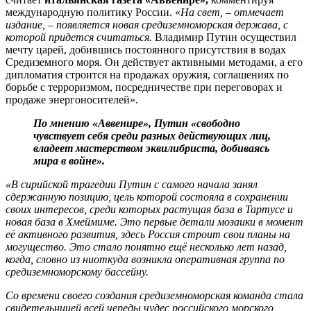
международную политику России. «
На свет, – отмечает
издание, – появляется новая средиземноморская держава, с
которой придется считаться.
Владимир Путин осуществил
мечту царей, добившись постоянного присутствия в водах
Средиземного моря. Он действует активными методами, а его
дипломатия строится на продажах оружия, соглашениях по
борьбе с терроризмом, посредничестве при переговорах и
продаже энергоносителей».
По мнению «Аввенире», Путин «свободно
чувствует себя среди разных действующих лиц,
владеет мастерством эквилибриста, добиваясь
мира в войне».
«В сирийской трагедии Путин с самого начала занял
сдержанную позицию, цель которой состояла в сохранении
своих интересов, среди которых растущая база в Тартусе и
новая база в Хмеймиме. Это первые детали мозаики в момент
её активного развития, здесь Россия строит свои планы на
могущество. Это стало понятно ещё несколько лет назад,
когда, словно из ниоткуда возникла оперативная группа по
средиземноморскому бассейну.
Со времени своего создания средиземноморская команда стала
свидетельницей всей череды чудес российского морского