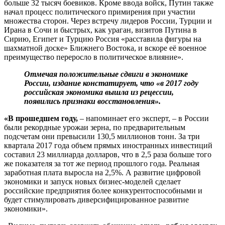
больше 32 тысяч боевиков. Кроме ввода войск, Путин также
начал процесс политического примирения при участии
множества сторон. Через встречу лидеров России, Турции и
Ирана в Сочи и быстрых, как ураган, визитов Путина в
Сирию, Египет и Турцию Россия «расставила фигуры на
шахматной доске» Ближнего Востока, и вскоре её военное
преимущество переросло в политическое влияние».
Отмечая положительные сдвиги в экономике
России, издание констатирует, что «в 2017 году
российская экономика вышла из рецессии,
появились признаки восстановления».
«В прошедшем году,
– напоминает его эксперт, – в России
были рекордные урожаи зерна, по предварительным
подсчетам они превысили 130,5 миллионов тонн. За три
квартала 2017 года объем прямых иностранных инвестиций
составил 23 миллиарда долларов, что в 2,5 раза больше того
же показателя за тот же период прошлого года. Реальная
заработная плата выросла на 2,5%. А развитие цифровой
экономики и запуск новых бизнес-моделей сделает
российские предприятия более конкурентоспособными и
будет стимулировать диверсифицированное развитие
экономики».