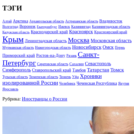
ТЭГИ
Арктика
Владивосток
Алтай
Архангельская область
Астраханская область
Воронеж
Волгоград
Ижевск
Калининград
Калининградская область
Екатеринбург
Красноярск
Краснодарский край
Красноярский край
Калужская область
Крым
Москва
Московская область
Ленинградская область
Новосибирск
Омск
Мурманская область
Нижегородская область
Пермь
Санкт-
Ростов-на-Дону
Приморский край
Рязань
Петербург
Севастополь
Саратовская область
Сахалин
Татарстан
Томск
Симферополь
Тамбов
Ставропольский край
Хроники
Тульская область
Тюменская область
Тюмень
Уфа
изолированной России
Чеченская Республика
Челябинск
Якутия
Ярославль
Рубрика:
Иностранцы о России