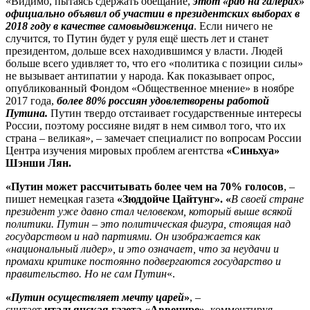
«Видимо, пытаясь сдержать обещание,
этот «раб на галерах»
официально объявил об участии в президентских выборах в
2018 году в качестве самовыдвиженца
. Если ничего не
случится, то Путин будет у руля ещё шесть лет и станет
президентом, дольше всех находившимся у власти. Людей
больше всего удивляет то, что его «политика с позиции силы»
не вызывает антипатии у народа. Как показывает опрос,
опубликованный Фондом «Общественное мнение» в ноябре
2017 года,
более 80% россиян удовлетворены работой
Путина.
Путин твердо отстаивает государственные интересы
России, поэтому россияне видят в нем символ того, что их
страна – великая», – замечает специалист по вопросам России
Центра изучения мировых проблем агентства
«Синьхуа»
Шэнши Лян.
«Путин может рассчитывать более чем на 70% голосов
, –
пишет немецкая газета
«Зюддойче Цайтунг». «
В своей стране
президент уже давно стал человеком, который выше всякой
политики. Путин – это политическая фигура, стоящая над
государством и над партиями. Он изображается как
«национальный лидер», и это означает, что за неудачи и
промахи критике постоянно подвергаются государство и
правительство. Но не сам Путин
«.
«
Путин осуществляет мечту царей
»
, –
считает
итальянская газета «Аввенире»,
комментируя