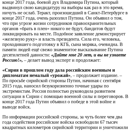
конце 2017 года, боевой дух Владимира Путина, который
выдвинул свою кандидатуру на выборы как раз в это время,
ничуть не ослаб. Теракт, произошедший в Санкт-Петербурге в
конце 2017 года, очень разозлил Путина. Он объявил о том,
что при угрозе жизни сотрудников правоохранительных
органов «брать в плен» никого не будут, бандитов будут
ликвидировать на месте. Подобное заявление демонстрирует
«железную руку» и власть президента. Сила его, человека,
проходившего подготовку в КГБ, сына моряка, очевидна. В
памяти людей ещё свежо знаменитое высказывание Путина
десятилетней давности:
«Дайте мне 20 лет, и вы не узнаете
Россию!»,
– делает вывод эксперт и продолжает:
«Сирия в прошлом году дала российским военным и
дипломатам немалый «урожай»
, – продолжает издание. –
По просьбе сирийской стороны Путин, начиная с сентября
2015 года, наносил безукоризненно точные удары по
экстремистам. Россия полностью руководила развитием
ситуации в Сирии с помощью военной силы и переговоров. В
конце 2017 года Путин объявил о победе в этой войне и
выводе войск.
По информации российской стороны, за чуть более чем два
года содействия российские войска освободили 67 тысяч
квадратных километров сирийской территории и уничтожили