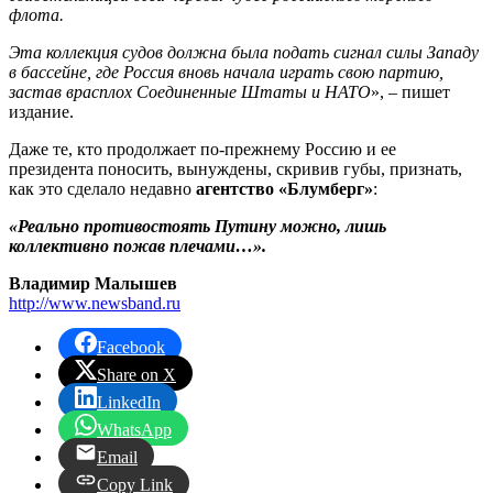
флота.
Эта коллекция судов должна была подать сигнал силы Западу
в бассейне, где Россия вновь начала играть свою партию,
застав врасплох Соединенные Штаты и НАТО
», – пишет
издание.
Даже те, кто продолжает по-прежнему Россию и ее
президента поносить, вынуждены, скривив губы, признать,
как это сделало недавно
агентство «Блумберг»
:
«Реально противостоять Путину можно, лишь
коллективно пожав плечами…».
Владимир Малышев
http://www.newsband.ru
Facebook
Share on X
LinkedIn
WhatsApp
Email
Copy Link