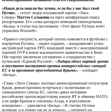
«Наши дела пошли бы лучше, если бы у нас был свой
Путин»
, – сетует лидер итальянской партии «Лига
Севера»
Маттео Сальвини
на пресс-конференции перед
репортерами. Его слова цитирует немецкий еженедельник
«Бильд» в статье под заголовком: «Этот фанат Путина хочет
управлять Италией».
«Правого популиста, который охотно появляется в футболке с
портретом Путина, – пишет издание, – воодушевляет успех
австрийской партии FPÖ, вошедшей вместе с консервативной
партией ÖVP в новое коалиционное правительство в Вене.
Обе партии заключили соглашение о сотрудничестве с
путинской «Единой Россией». «
Лидеры обеих партий громко
и неустанно выступают против антироссийских санкций
ЕС и за признание присоединения Крыма»,
– сообщает
«Бильд».
«Глава «Лиги Севера» посещал аннексированный полуостров
Крым, демонстративно встречался с политиками из
санкционного списка ЕС, охотно давал интервью
российскому пропагандистскому каналу RT и обвинял НАТО,
а не шефа Кремля и союзника Асада, в агрессивном
поведении», – удивляется «Бильд». «Я считаю Путина
великим, и я думаю так не за деньги», – цитирует он