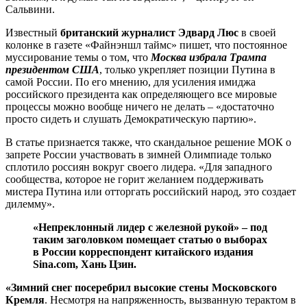
Сальвини.
Известный
британский журналист Эдвард Люс
в своей
колонке в газете «Файнэншл таймс» пишет, что постоянное
муссирование темы о том, что
Москва избрала Трампа
президентом США
, только укрепляет позиции Путина в
самой России. По его мнению, для усиления имиджа
российского президента как определяющего все мировые
процессы можно вообще ничего не делать – «достаточно
просто сидеть и слушать Демократическую партию».
В статье признается также, что скандальное решение МОК о
запрете России участвовать в зимней Олимпиаде только
сплотило россиян вокруг своего лидера. «Для западного
сообщества, которое не горит желанием поддерживать
мистера Путина или отторгать российский народ, это создает
дилемму».
«Непреклонный лидер с железной рукой» – под
таким заголовком помещает статью о выборах
в России корреспондент китайского издания
Sina.com, Хань Цзин.
«Зимний снег посеребрил высокие стены Московского
Кремля
. Несмотря на напряженность, вызванную терактом в