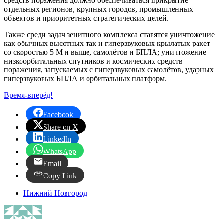
средств поражения должно обеспечиваться прикрытие
отдельных регионов, крупных городов, промышленных
объектов и приоритетных стратегических целей.
Также среди задач зенитного комплекса ставятся уничтожение
как обычных высотных так и гиперзвуковых крылатых ракет
со скоростью 5 M и выше, самолётов и БПЛА; уничтожение
низкоорбитальных спутников и космических средств
поражения, запускаемых с гиперзвуковых самолётов, ударных
гиперзвуковых БПЛА и орбитальных платформ.
Время-вперёд!
Facebook
Share on X
LinkedIn
WhatsApp
Email
Copy Link
Нижний Новгород