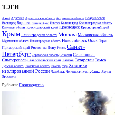
ТЭГИ
Арктика
Владивосток
Алтай
Архангельская область
Астраханская область
Воронеж
Волгоград
Ижевск
Калининград
Калининградская область
Екатеринбург
Красноярск
Краснодарский край
Красноярский край
Калужская область
Крым
Москва
Московская область
Ленинградская область
Новосибирск
Омск
Мурманская область
Нижегородская область
Пермь
Санкт-
Ростов-на-Дону
Приморский край
Рязань
Петербург
Севастополь
Саратовская область
Сахалин
Татарстан
Томск
Симферополь
Тамбов
Ставропольский край
Хроники
Тульская область
Тюменская область
Тюмень
Уфа
изолированной России
Чеченская Республика
Челябинск
Якутия
Ярославль
Рубрика:
Производство