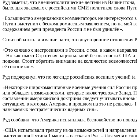
Руд заметил, что внешнеполитические деятели из Вашингтона, 
было, для знакомых с российскими СМИ политиков слова Пути
«Большинство американских комментаторов не интересуются за
Путин выступил с бескомпромиссным заявлением, но на мой в
содержанием речи президента России я не был удивлён».
Стоит обратить внимание на то, что двусторонние отношения
«Это связано с настроениями в России, с тем, в каком направ
– Но как гласят Стратегия национальной безопасности США и н
подхода. Стоит обратить внимание на количество возможносте
её союзников».
Руд подчеркнул, что по легенде российских военных учений (
«Некоторые широкомасштабные военные учения сил России пред
или обладает возможностями, которые также тревожат Запад.
составлении американской доктрины следует учитывать вновь
ситуациях, в которых Америка в прошлом на это не решалась. 
называемых нестратегических ядерных сил».
Руд сообщил, что Америка испытывала беспокойство по повод
«США испытывали тревогу из-за возможностей и направления р
выступления Путина 1 марта, – рассказал Руд. – Для меня в с