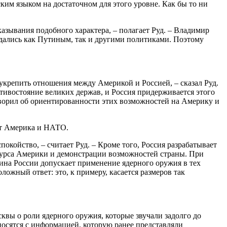
ким языком на достаточном для этого уровне. Как бы то ни
зывания подобного характера, – полагает Руд. – Владимир
дались как Путиным, так и другими политиками. Поэтому
 укрепить отношения между Америкой и Россией, – сказал Руд.
тивостояние великих держав, и Россия придерживается этого
оворил об ориентированности этих возможностей на Америку и
ют Америка и НАТО.
ойство, – считает Руд. – Кроме того, Россия разрабатывает
курса Америки и демонстрации возможностей страны. При
на России допускает применение ядерного оружия в тех
ожный ответ: это, к примеру, касается размеров так
квы о роли ядерного оружия, которые звучали задолго до
тносятся с информацией, которую ранее представляли