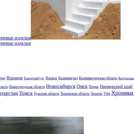
ючевые изделия
ючевые изделия
Воронеж
град
Ижевск
Калининград
Калининградская область
Екатеринбург
Калужская
Новосибирск
Омск
Приморский край
ласть
Нижегородская область
Пермь
Хроники 
атарстан
Томск
Тульская область
Тюменская область
Тюмень
Уфа