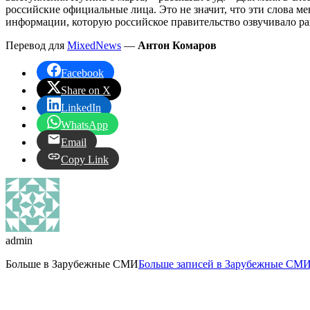
российские официальные лица. Это не значит, что эти слова м
информации, которую российское правительство озвучивало ра
Перевод для
MixedNews
—
Антон Комаров
Facebook
Share on X
LinkedIn
WhatsApp
Email
Copy Link
admin
Больше в
Зарубежные СМИ
Больше записей в Зарубежные СМИ