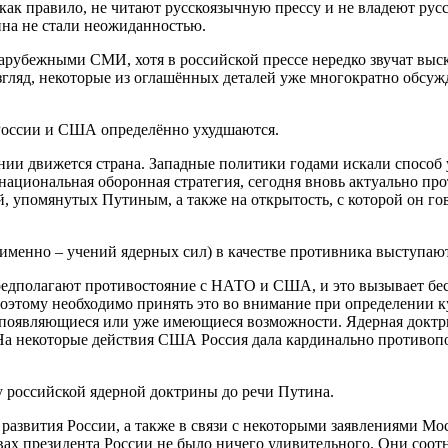
как правило, не читают русскоязычную прессу и не владеют русс
на не стали неожиданностью.
рубежными СМИ, хотя в российской прессе нередко звучат выска
згляд, некоторые из оглашённых деталей уже многократно обсуж
 России и США определённо ухудшаются.
лении движется страна. Западные политики годами искали способ
ациональная оборонная стратегия, сегодня вновь актуально про
й, упомянутых Путиным, а также на открытость, с которой он г
а именно – учений ядерных сил) в качестве противника выступа
полагают противостояние с НАТО и США, и это вызывает беспок
 Поэтому необходимо принять это во внимание при определении 
 появляющиеся или уже имеющиеся возможности. Ядерная доктри
На некоторые действия США Россия дала кардинально противопол
у российской ядерной доктрины до речи Путина.
азвития России, а также в связи с некоторыми заявлениями Мос
ловах президента России не было ничего удивительного. Они соо