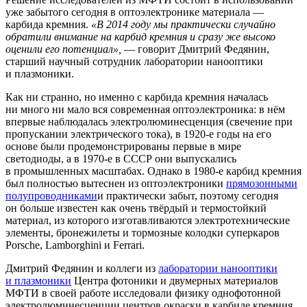
уже забытого сегодня в оптоэлектронике материала —
карбида кремния.
«В 2014 году мы практически случайно
обратили внимание на карбид кремния и сразу же высоко
оценили его потенциал»,
— говорит Дмитрий Федянин,
старший научный сотрудник лаборатории нанооптики
и плазмоники.
Как ни странно, но именно с карбида кремния началась
ни много ни мало вся современная оптоэлектроника: в нём
впервые наблюдалась электролюминесценция (свечение при
пропускании электрического тока), в 1920-е годы на его
основе были продемонстрированы первые в мире
светодиоды, а в 1970-е в СССР они выпускались
в промышленных масштабах. Однако в 1980-е карбид кремния
был полностью вытеснен из оптоэлектроники
прямозонными
полупроводниками
и практически забыт, поэтому сегодня
он больше известен как очень твёрдый и термостойкий
материал, из которого изготавливаются электротехнические
элементы, бронежилеты и тормозные колодки суперкаров
Porsche, Lamborghini и Ferrari.
Дмитрий Федянин и коллеги из
лаборатории нанооптики
и плазмоники
Центра фотоники и двумерных материалов
МФТИ в своей работе исследовали физику однофотонной
электролюминесценции центров окраски в карбиде кремния