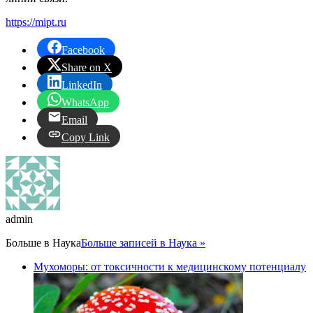
https://mipt.ru
Facebook
Share on X
LinkedIn
WhatsApp
Email
Copy Link
admin
Больше в
Наука
Больше записей в Наука »
Мухоморы: от токсичности к медицинскому потенциалу