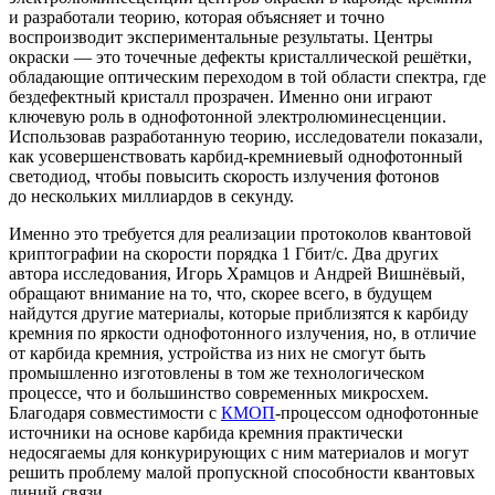
и разработали теорию, которая объясняет и точно
воспроизводит экспериментальные результаты. Центры
окраски — это точечные дефекты кристаллической решётки,
обладающие оптическим переходом в той области спектра, где
бездефектный кристалл прозрачен. Именно они играют
ключевую роль в однофотонной электролюминесценции.
Использовав разработанную теорию, исследователи показали,
как усовершенствовать карбид-кремниевый однофотонный
светодиод, чтобы повысить скорость излучения фотонов
до нескольких миллиардов в секунду.
Именно это требуется для реализации протоколов квантовой
криптографии на скорости порядка 1 Гбит/с. Два других
автора исследования, Игорь Храмцов и Андрей Вишнёвый,
обращают внимание на то, что, скорее всего, в будущем
найдутся другие материалы, которые приблизятся к карбиду
кремния по яркости однофотонного излучения, но, в отличие
от карбида кремния, устройства из них не смогут быть
промышленно изготовлены в том же технологическом
процессе, что и большинство современных микросхем.
Благодаря совместимости с
КМОП
-процессом однофотонные
источники на основе карбида кремния практически
недосягаемы для конкурирующих с ним материалов и могут
решить проблему малой пропускной способности квантовых
линий связи.