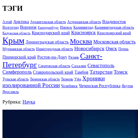
ТЭГИ
Арктика
Владивосток
Алтай
Архангельская область
Астраханская область
Воронеж
Волгоград
Ижевск
Калининград
Калининградская область
Екатеринбург
Красноярск
Краснодарский край
Красноярский край
Калужская область
Крым
Москва
Московская область
Ленинградская область
Новосибирск
Омск
Мурманская область
Нижегородская область
Пермь
Санкт-
Ростов-на-Дону
Приморский край
Рязань
Петербург
Севастополь
Саратовская область
Сахалин
Татарстан
Томск
Симферополь
Тамбов
Ставропольский край
Хроники
Тульская область
Тюменская область
Тюмень
Уфа
изолированной России
Чеченская Республика
Челябинск
Якутия
Ярославль
Рубрика:
Наука