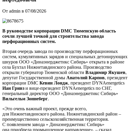
От admin в 07/08/2026
В руководстве корпорации DMC Тюменскую область
сочли лучшей точкой для строительства завода
перфорационных систем.
Вторая очередь завода по производству перфорационных
систем, кумулятивных зарядов и специальных детонирующих
шнуров ООО «Динаэнерджетикс Сибирь» открыта в районе
села Бухтал Нижнетавдинского района. Производство
открыли губернатор Тюменской области
Владимир Якушев
,
депутат Государственной думы
Анатолий Карпов
, президент
корпорации DMC
Кевин Лондж
, президент DYNAenergetics
Иан Гривз
и
вице-президент
DYNAenergetics по СНГ,
генеральный директор ООО «Динаэнерджетикс Сибирь»
Вильгельм Зоннеберг
.
«Это очень важный проект, прежде всего,
для Нижнетавдинского района. Нижнетавдинский район –
преимущественно сельскохозяйственная территория.
С появлением завода » Динаэнерджетикс Сибирь»
она приобрела промышленное направление», – сказал