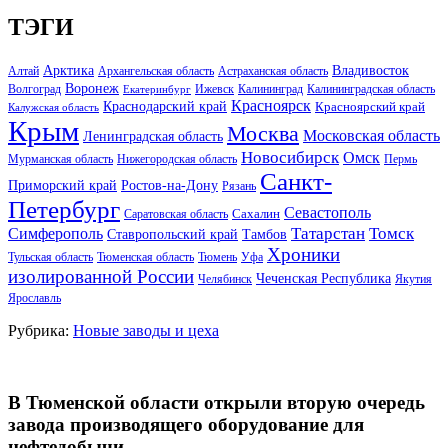
ТЭГИ
Арктика
Владивосток
Алтай
Архангельская область
Астраханская область
Воронеж
Волгоград
Ижевск
Калининград
Калининградская область
Екатеринбург
Красноярск
Краснодарский край
Красноярский край
Калужская область
Крым
Москва
Московская область
Ленинградская область
Новосибирск
Омск
Мурманская область
Нижегородская область
Пермь
Санкт-
Ростов-на-Дону
Приморский край
Рязань
Петербург
Севастополь
Саратовская область
Сахалин
Татарстан
Томск
Симферополь
Тамбов
Ставропольский край
Хроники
Тульская область
Тюменская область
Тюмень
Уфа
изолированной России
Чеченская Республика
Челябинск
Якутия
Ярославль
Рубрика:
Новые заводы и цеха
В Тюменской области открыли вторую очередь
завода производящего оборудование для
нефтедобычи