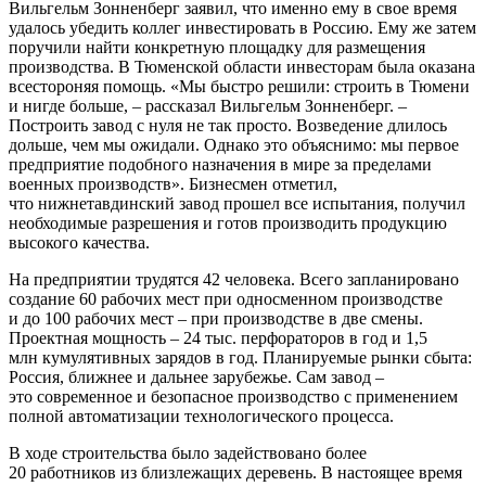
Вильгельм Зонненберг заявил, что именно ему в свое время
удалось убедить коллег инвестировать в Россию. Ему же затем
поручили найти конкретную площадку для размещения
производства. В Тюменской области инвесторам была оказана
всестороняя помощь. «Мы быстро решили: строить в Тюмени
и нигде больше, – рассказал Вильгельм Зонненберг. –
Построить завод с нуля не так просто. Возведение длилось
дольше, чем мы ожидали. Однако это объяснимо: мы первое
предприятие подобного назначения в мире за пределами
военных производств». Бизнесмен отметил,
что нижнетавдинский завод прошел все испытания, получил
необходимые разрешения и готов производить продукцию
высокого качества.
На предприятии трудятся 42 человека. Всего запланировано
создание 60 рабочих мест при односменном производстве
и до 100 рабочих мест – при производстве в две смены.
Проектная мощность – 24 тыс. перфораторов в год и 1,5
млн кумулятивных зарядов в год. Планируемые рынки сбыта:
Россия, ближнее и дальнее зарубежье. Сам завод –
это современное и безопасное производство с применением
полной автоматизации технологического процесса.
В ходе строительства было задействовано более
20 работников из близлежащих деревень. В настоящее время