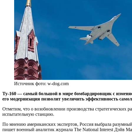
Источник фото: w-dog.com
Ту-160 — самый большой в мире бомбардировщик с изменяе
его модернизация позволит увеличить эффективность самол
Отметим, что о возобновлении производства стратегических ра
испытательную станцию.
По мнению американских экспертов, Россия выбрала разумный
пишет военный аналитик журнала The National Interest Дэйв М