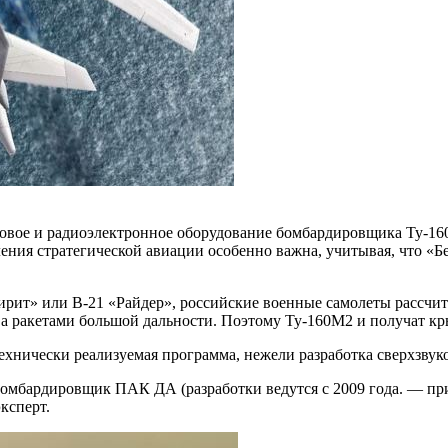
вое и радиоэлектронное оборудование бомбардировщика Ту-160М
ения стратегической авиации особенно важна, учитывая, что «Б
рит» или B-21 «Райдер», российские военные самолеты рассчит
ва ракетами большой дальности. Поэтому Ту-160М2 и получат к
ехнически реализуемая программа, нежели разработка сверхзву
й бомбардировщик ПАК ДА (разработки ведутся с 2009 года. — пр
ксперт.