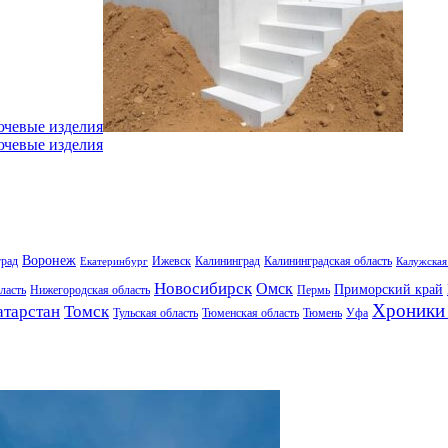
ючевые изделия
ючевые изделия
Воронеж
град
Ижевск
Калининград
Калининградская область
Екатеринбург
Калужская
Новосибирск
Омск
Приморский край
ласть
Нижегородская область
Пермь
Хроники 
атарстан
Томск
Тульская область
Тюменская область
Тюмень
Уфа