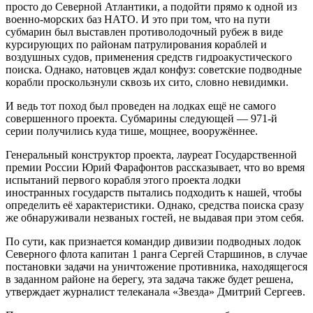
просто до Северной Атлантики, а подойти прямо к одной из
военно-морских баз НАТО. И это при том, что на пути
субмарин был выставлен противолодочный рубеж в виде
курсирующих по районам патрулирования кораблей и
воздушных судов, применения средств гидроакустического
поиска. Однако, натовцев ждал конфуз: советские подводные
корабли проскользнули сквозь их сито, словно невидимки.
И ведь тот поход был проведен на лодках ещё не самого
совершенного проекта. Субмарины следующей — 971-й
серии получились куда тише, мощнее, вооружённее.
Генеральный конструктор проекта, лауреат Государственной
премии России Юрий Фарафонтов рассказывает, что во время
испытаний первого корабля этого проекта лодки
иностранных государств пытались подходить к нашей, чтобы
определить её характеристики. Однако, средства поиска сразу
же обнаруживали незваных гостей, не выдавая при этом себя.
По сути, как признается командир дивизии подводных лодок
Северного флота капитан 1 ранга Сергей Старшинов, в случае
постановки задачи на уничтожение противника, находящегося
в заданном районе на берегу, эта задача также будет решена,
утверждает журналист телеканала «Звезда» Дмитрий Сергеев.