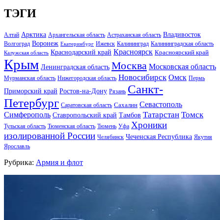
ТЭГИ
Арктика
Владивосток
Алтай
Архангельская область
Астраханская область
Воронеж
Волгоград
Ижевск
Калининград
Калининградская область
Екатеринбург
Красноярск
Краснодарский край
Красноярский край
Калужская область
Крым
Москва
Московская область
Ленинградская область
Новосибирск
Омск
Мурманская область
Нижегородская область
Пермь
Санкт-
Ростов-на-Дону
Приморский край
Рязань
Петербург
Севастополь
Саратовская область
Сахалин
Татарстан
Томск
Симферополь
Тамбов
Ставропольский край
Хроники
Тульская область
Тюменская область
Тюмень
Уфа
изолированной России
Чеченская Республика
Челябинск
Якутия
Ярославль
Рубрика:
Армия и флот