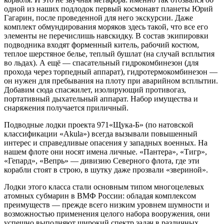
одной из наших подлодок первый космонавт планеты Юрий
Гагарин, после проведенной для него экскурсии. Даже
комплект обмундирования моряков здесь такой, что все его
элементы не перечислишь навскидку. В состав экипировки
подводника входят форменный китель, рабочий костюм,
теплое шерстяное белье, теплый бушлат (на случай всплытия
во льдах). А ещё — спасательный гидрокомбинезон (для
прохода через торпедный аппарат), гидротермокомбинезон —
он нужен для пребывания на плоту при аварийном всплытии.
Добавим сюда спасжилет, изолирующий противогаз,
портативный дыхательный аппарат. Набор имущества и
снаряжения получается приличный.
Подводные лодки проекта 971«Щука-Б» (по натовской
классификации «Akula») всегда вызывали повышенный
интерес и справедливые опасения у западных военных. На
нашем флоте они носят имена личные. «Пантера», «Тигр»,
«Гепард», «Вепрь» — дивизию Северного флота, где эти
корабли стоят в строю, в шутку даже прозвали «звериной».
Лодки этого класса стали основным типом многоцелевых
атомных субмарин в ВМФ России: обладая комплексом
преимуществ — прежде всего низким уровнем шумности и
возможностью применения целого набора вооружения, они
успешно выполняют широкий спектр задач в различных