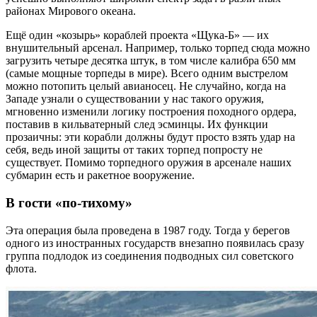
районах Мирового океана.
Ещё один «козырь» кораблей проекта «Щука-Б» — их
внушительный арсенал. Например, только торпед сюда можно
загрузить четыре десятка штук, в том числе калибра 650 мм
(самые мощные торпеды в мире). Всего одним выстрелом
можно потопить целый авианосец. Не случайно, когда на
Западе узнали о существовании у нас такого оружия,
мгновенно изменили логику построения походного ордера,
поставив в кильватерный след эсминцы. Их функции
прозаичны: эти корабли должны будут просто взять удар на
себя, ведь иной защиты от таких торпед попросту не
существует. Помимо торпедного оружия в арсенале наших
субмарин есть и ракетное вооружение.
В гости «по-тихому»
Эта операция была проведена в 1987 году. Тогда у берегов
одного из иностранных государств внезапно появилась сразу
группа подлодок из соединения подводных сил советского
флота.