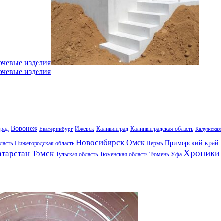
ючевые изделия
ючевые изделия
Воронеж
град
Ижевск
Калининград
Калининградская область
Екатеринбург
Калужская
Новосибирск
Омск
Приморский край
ласть
Нижегородская область
Пермь
Хроники 
атарстан
Томск
Тульская область
Тюменская область
Тюмень
Уфа