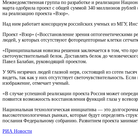
Межведомственная группа по разработке и реализации Нацио
марта одобрила проект с общей суммой 340 миллионов рублей
на реализацию проекта «Взор».
Над ним работает консорциум российских ученых из МГУ, Ин
Проект «Взор» («Восстановление зрения оптогенетическими ре
людей, у которых отсутствуют фоторецепторные клетки сетчат
«Принципиальная новизна решения заключается в том, что прот
светочувствительный белок. Доставлять белок до человеческо
Павел Балабан, руководящий проектом.
У 90% незрячих людей глазной нерв, состоящий из сотен тысяч
видеть, так как у них отсутствует светочувствительность. Есл
изображение, отмечает ученый.
«В случае успешной реализации проекта Россия может опереди
появится возможность восстановления функций глаза у всево
Национальная технологическая инициатива — это долгосрочна
высокотехнологичных рынках, которые будут определять струк
послания Федеральному собранию. Развитием проекта занимае
РИА Новости