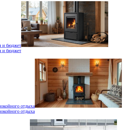
н и бюджет
н и бюджет
спокойного отдыха
спокойного отдыха