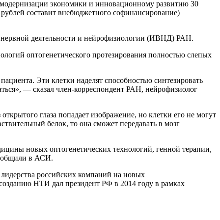
о модернизации экономики и инновационному развитию 30
 рублей составит внебюджетного софинансирование)
 нервной деятельности и нейрофизиологии (ИВНД) РАН.
хнологий оптогенетического протезирования полностью слепых
 пациента. Эти клетки наделят способностью синтезировать
аться», — сказал член-корреспондент РАН, нейрофизиолог
открытого глаза попадает изображение, но клетки его не могут
вствительный белок, то она сможет передавать в мозг
дицины новых оптогенетических технологий, генной терапии,
сообщили в АСИ.
 лидерства российских компаний на новых
созданию НТИ дал президент РФ в 2014 году в рамках