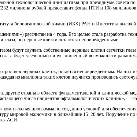
нальной технологической инициативы при президиуме совета п
 (232 миллиона рублей предоставит фонда НТИ и 108 миллионов
ститута биоорганической химии (ИБХ) РАН и Института высшей
шениями») рассчитан на 4 года. Его целью стала разработка те
ки глаза, но нервные клетки остаются неповрежденными.
езом будут служить собственные нервные клетки сетчатки глаза
го глаза будет усеченный вирус, лишенный возможности размнож
 отростков нервных клеток, остается неповрежденным. На них из 
и каждая из миллиона таких клеток научится производить светочу
ть другие страны в области фундаментальной и клинической ме
зрастающего числа пациентов офтальмологических клиник», — 
я комплексная программа по созданию условий для обеспечения
туру мировой экономики в ближайшие 15–20 лет. Поручение по 
тся АСИ.