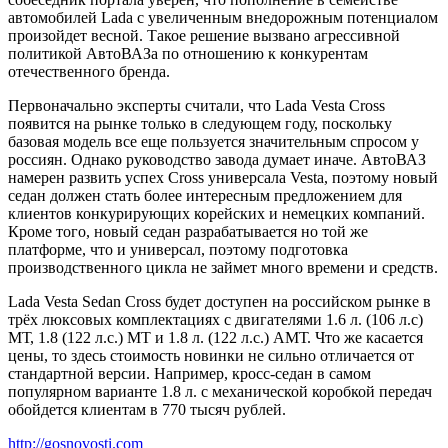
автомобилей Lada с увеличенным внедорожным потенциалом
произойдет весной. Такое решение вызвано агрессивной
политикой АвтоВАЗа по отношению к конкурентам
отечественного бренда.
Первоначально эксперты считали, что Lada Vesta Cross
появится на рынке только в следующем году, поскольку
базовая модель все еще пользуется значительным спросом у
россиян. Однако руководство завода думает иначе. АвтоВАЗ
намерен развить успех Cross универсала Vesta, поэтому новый
седан должен стать более интересным предложением для
клиентов конкурирующих корейских и немецких компаний.
Кроме того, новый седан разрабатывается но той же
платформе, что и универсал, поэтому подготовка
производственного цикла не займет много времени и средств.
Lada Vesta Sedan Cross будет доступен на российском рынке в
трёх люксовых комплектациях с двигателями 1.6 л. (106 л.с)
МТ, 1.8 (122 л.с.) МТ и 1.8 л. (122 л.с.) АМТ. Что же касается
цены, то здесь стоимость новинки не сильно отличается от
стандартной версии. Например, кросс-седан в самом
популярном варианте 1.8 л. с механической коробкой передач
обойдется клиентам в 770 тысяч рублей.
http://gosnovosti.com