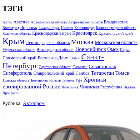
ТЭГИ
Арктика
Владивосток
Алтай
Архангельская область
Астраханская область
Воронеж
Волгоград
Ижевск
Калининград
Калининградская область
Екатеринбург
Красноярск
Краснодарский край
Красноярский край
Калужская область
Крым
Москва
Московская область
Ленинградская область
Новосибирск
Омск
Мурманская область
Нижегородская область
Пермь
Санкт-
Ростов-на-Дону
Приморский край
Рязань
Петербург
Севастополь
Саратовская область
Сахалин
Татарстан
Томск
Симферополь
Тамбов
Ставропольский край
Хроники
Тульская область
Тюменская область
Тюмень
Уфа
изолированной России
Чеченская Республика
Челябинск
Якутия
Ярославль
Рубрика:
Автопром