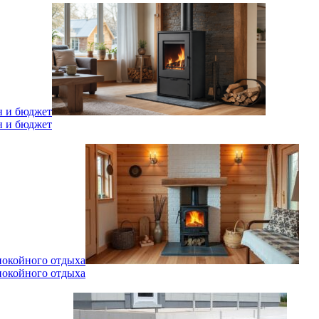
н и бюджет
н и бюджет
спокойного отдыха
спокойного отдыха