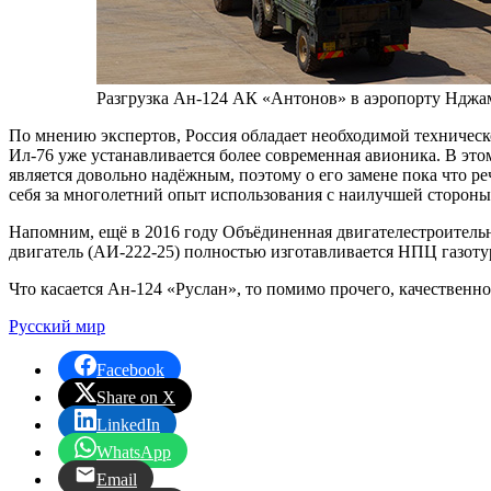
Разгрузка Ан-124 АК «Антонов» в аэропорту Нджаме
По мнению экспертов, Россия обладает необходимой техническо
Ил-76 уже устанавливается более современная авионика. В это
является довольно надёжным, поэтому о его замене пока что ре
себя за многолетний опыт использования с наилучшей стороны
Напомним, ещё в 2016 году Объёдиненная двигателестроительн
двигатель (АИ-222-25) полностью изготавливается НПЦ газот
Что касается Ан-124 «Руслан», то помимо прочего, качественн
Русский мир
Facebook
Share on X
LinkedIn
WhatsApp
Email