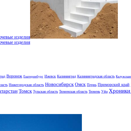
ючевые изделия
ючевые изделия
Воронеж
град
Ижевск
Калининград
Калининградская область
Екатеринбург
Калужская
Новосибирск
Омск
Приморский край
ласть
Нижегородская область
Пермь
Хроники 
атарстан
Томск
Тульская область
Тюменская область
Тюмень
Уфа