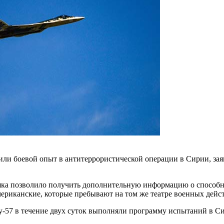
или боевой опыт в антитеррористической операции в Сирии, за
яка позволило получить дополнительную информацию о способн
мериканские, которые пребывают на том же театре военных дейст
у-57 в течение двух суток выполняли программу испытаний в С