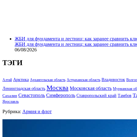
ЖБИ для фундамента и лестниц: как заранее сравнить кл
ЖБИ для фундамента и лестниц: как заранее сравнить кл
06/08/2026
ТЭГИ
Арктика
Владивосток
Алтай
Архангельская область
Астраханская область
Волго
Москва
Московская область
Ленинградская область
Мурманская об
Т
Севастополь
Симферополь
Тамбов
Ставропольский край
Сахалин
Ярославль
Рубрика:
Армия и флот