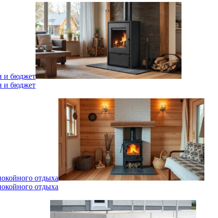
н и бюджет
н и бюджет
спокойного отдыха
спокойного отдыха