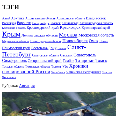
ТЭГИ
Арктика
Владивосток
Алтай
Архангельская область
Астраханская область
Воронеж
Волгоград
Ижевск
Калининград
Калининградская область
Екатеринбург
Красноярск
Краснодарский край
Красноярский край
Калужская область
Крым
Москва
Московская область
Ленинградская область
Новосибирск
Омск
Мурманская область
Нижегородская область
Пермь
Санкт-
Ростов-на-Дону
Приморский край
Рязань
Петербург
Севастополь
Саратовская область
Сахалин
Татарстан
Томск
Симферополь
Тамбов
Ставропольский край
Хроники
Тульская область
Тюменская область
Тюмень
Уфа
изолированной России
Чеченская Республика
Челябинск
Якутия
Ярославль
Рубрика:
Авиация