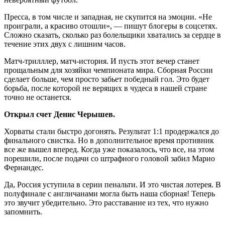
Пресса, в том числе и западная, не скупится на эмоции. «Не
проиграли, а красиво отошли», — пишут блогеры в соцсетях.
Сложно сказать, сколько раз болельщики хватались за сердце в
течение этих двух с лишним часов.
Матч-трилллер, матч-история. И пусть этот вечер станет
прощальным для хозяйки чемпионата мира. Сборная России
сделает больше, чем просто забьет победный гол. Это будет
борьба, после которой не верящих в чудеса в нашей стране
точно не останется.
Открыл счет Денис Черышев.
Хорваты стали быстро догонять. Результат 1:1 продержался до
финального свистка. Но в дополнительное время противник
все же вышел вперед. Когда уже показалось, что все, на этом
порешили, после подачи со штрафного головой забил Марио
Фернандес.
Да, Россия уступила в серии пенальти. И это чистая лотерея. В
полуфинале с англичанами могла быть наша сборная! Теперь
это звучит убедительно. Это расставание из тех, что нужно
запомнить.