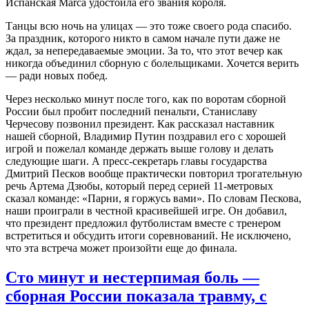
Испанская Маrca удостоила его звания короля.
Танцы всю ночь на улицах — это тоже своего рода спасибо.
За праздник, которого никто в самом начале пути даже не
ждал, за непередаваемые эмоции. За то, что этот вечер как
никогда объединил сборную с болельщиками. Хочется верить
— ради новых побед.
Через несколько минут после того, как по воротам сборной
России был пробит последний пенальти, Станиславу
Черчесову позвонил президент. Как рассказал наставник
нашей сборной, Владимир Путин поздравил его с хорошей
игрой и пожелал команде держать выше голову и делать
следующие шаги. А пресс-секретарь главы государства
Дмитрий Песков вообще практически повторил трогательную
речь Артема Дзюбы, который перед серией 11-метровых
сказал команде: «Парни, я горжусь вами». По словам Пескова,
наши проиграли в честной красивейшей игре. Он добавил,
что президент предложил футболистам вместе с тренером
встретиться и обсудить итоги соревнований. Не исключено,
что эта встреча может произойти еще до финала.
Сто минут и нестерпимая боль —
сборная России показала травму, с