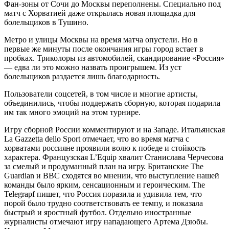
Фан-зоны от Сочи до Москвы переполнены. Специально под
матч с Хорватией даже открылась новая площадка для
болельщиков в Тушино.
Метро и улицы Москвы на время матча опустели. Но в
первые же минуты после окончания игры город встает в
пробках. Триколоры из автомобилей, скандирование «Россия»
— едва ли это можно назвать проигрышем. Из уст
болельщиков раздается лишь благодарность.
Пользователи соцсетей, в том числе и многие артисты,
объединились, чтобы поддержать сборную, которая подарила
им так много эмоций на этом турнире.
Игру сборной России комментируют и на Западе. Итальянская
La Gazzetta dello Sport отмечает, что во время матча с
хорватами россияне проявили волю к победе и стойкость
характера. Французская L’Equip хвалит Станислава Черчесова
за смелый и продуманный план на игру. Британские The
Guardian и BBC сходятся во мнении, что выступление нашей
команды было ярким, сенсационным и героическим. The
Telegrapf пишет, что Россия поразила и удивила тем, что
порой было трудно соответствовать ее темпу, и показала
быстрый и яростный футбол. Отдельно иностранные
журналисты отмечают игру нападающего Артема Дзюбы.