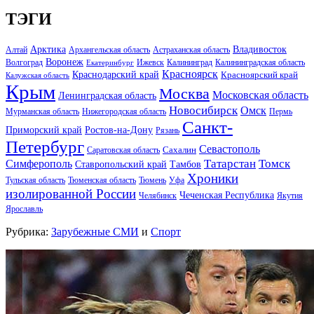
ТЭГИ
Арктика
Владивосток
Алтай
Архангельская область
Астраханская область
Воронеж
Волгоград
Ижевск
Калининград
Калининградская область
Екатеринбург
Красноярск
Краснодарский край
Красноярский край
Калужская область
Крым
Москва
Московская область
Ленинградская область
Новосибирск
Омск
Мурманская область
Нижегородская область
Пермь
Санкт-
Ростов-на-Дону
Приморский край
Рязань
Петербург
Севастополь
Саратовская область
Сахалин
Татарстан
Томск
Симферополь
Тамбов
Ставропольский край
Хроники
Тульская область
Тюменская область
Тюмень
Уфа
изолированной России
Чеченская Республика
Челябинск
Якутия
Ярославль
Рубрика:
Зарубежные СМИ
и
Спорт