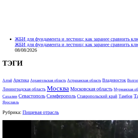
ЖБИ для фундамента и лестниц: как заранее сравнить кл
ЖБИ для фундамента и лестниц: как заранее сравнить кл
08/08/2026
ТЭГИ
Арктика
Владивосток
Алтай
Архангельская область
Астраханская область
Волго
Москва
Московская область
Ленинградская область
Мурманская об
Т
Севастополь
Симферополь
Тамбов
Ставропольский край
Сахалин
Ярославль
Рубрика:
Пищевая отрасль