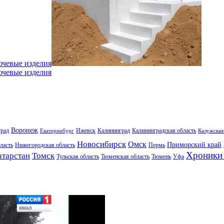
ючевые изделия
ючевые изделия
Воронеж
град
Ижевск
Калининград
Калининградская область
Екатеринбург
Калужская
Новосибирск
Омск
Приморский край
ласть
Нижегородская область
Пермь
Хроники 
атарстан
Томск
Тульская область
Тюменская область
Тюмень
Уфа