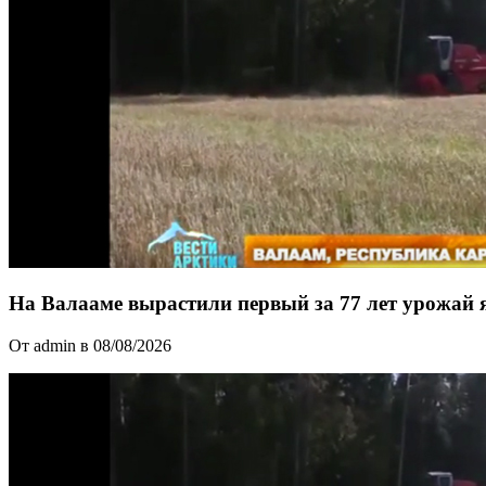
На Валааме вырастили первый за 77 лет урожай 
От admin в 08/08/2026