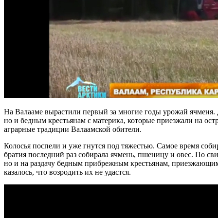
На Валааме вырастили первый за многие годы урожай ячменя.
но и бедным крестьянам с материка, которые приезжали на ост
аграрные традиции Валаамской обители.
Колосья поспели и уже гнутся под тяжестью. Самое время соби
братия последний раз собирала ячмень, пшеницу и овес. По св
но и на раздачу бедным прибрежным крестьянам, приезжающим в
казалось, что возродить их не удастся.