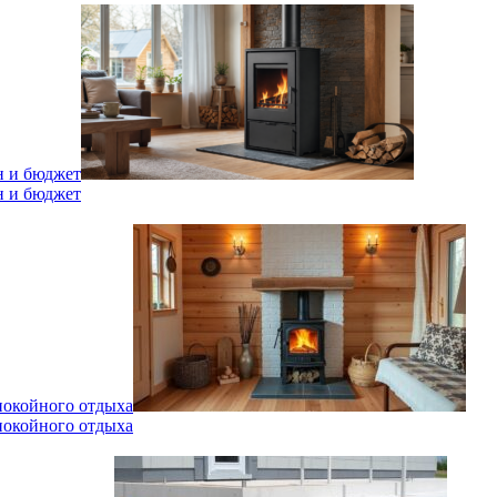
н и бюджет
н и бюджет
спокойного отдыха
спокойного отдыха