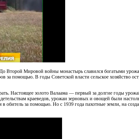
 До Второй Мировой войны монастырь славился богатыми урожая
ров за помощью. В годы Советской власти сельское хозяйство ос
рать. Настоящее золото Валаама — первый за долгие годы урожай
идетельствам краеведов, урожаи зерновых и овощей были настоль
 обитель за помощью. Но с 1939 года пахотные земли, на созда