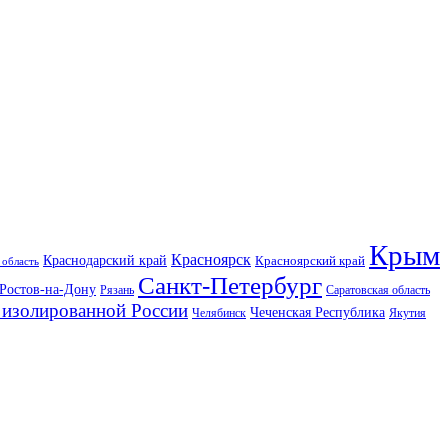
Крым
Красноярск
Краснодарский край
Красноярский край
 область
Санкт-Петербург
Ростов-на-Дону
Рязань
Саратовская область
изолированной России
Чеченская Республика
Челябинск
Якутия