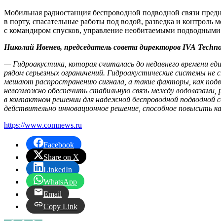
Мобильная радиостанция беспроводной подводной связи предна
в порту, спасательные работы под водой, разведка и контроль
с командиром спусков, управление необитаемыми подводными 
Николай Ивенев, председатель совета директоров
I
VA Techno
— Гидроакустика, которая считалась до недавнего времени е
рядом серьезных ограничений. Гидроакустические системы не с
мешают распространению сигнала, а такие факторы, как подв
невозможно обеспечить стабильную связь между водолазами, 
в компактном решении для надежной беспроводной подводной 
действительно инновационное решение, способное повысить ка
https://www.comnews.ru
Facebook
Share on X
LinkedIn
WhatsApp
Email
Copy Link