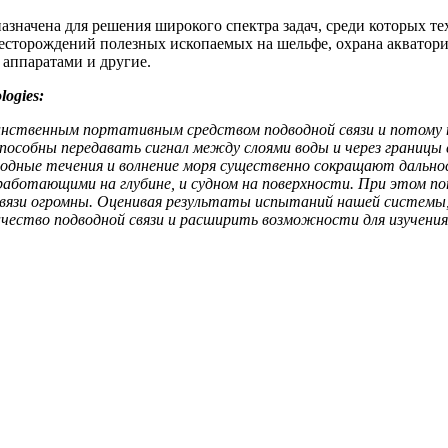
значена для решения широкого спектра задач, среди которых т
 месторождений полезных ископаемых на шельфе, охрана акватори
аппаратами и другие.
logies:
динственным портативным средством подводной связи и потому 
пособны передавать сигнал между слоями воды и через границы 
одные течения и волнение моря существенно сокращают дальнос
работающими на глубине, и судном на поверхности. При этом п
связи огромны. Оценивая результаты испытаний нашей системы,
чество подводной связи и расширить возможности для изучения