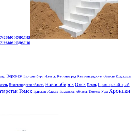
ючевые изделия
ючевые изделия
Воронеж
град
Ижевск
Калининград
Калининградская область
Екатеринбург
Калужская
Новосибирск
Омск
Приморский край
ласть
Нижегородская область
Пермь
Хроники 
атарстан
Томск
Тульская область
Тюменская область
Тюмень
Уфа