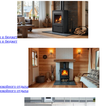
н и бюджет
н и бюджет
спокойного отдыха
спокойного отдыха