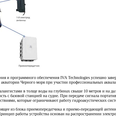
ия и программного обеспечения IVA Technologies успешно зав
акватории Черного моря при участии профессиональных аквала
алангистами в толще воды на глубинах свыше 10 метров и на дал
ость с базовой станцией на судне. При передаче сигнала портат
тствиями, которые ограничивают работу гидроакустических сист
стоящее из блока приемопередатчика и приемо-передающей анте
. Принцип работы устройства основан на распространении электр