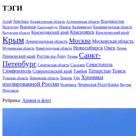
ТЭГИ
Арктика
Владивосток
Алтай
Архангельская область
Астраханская область
Воронеж
Волгоград
Ижевск
Калининград
Калининградская область
Екатеринбург
Красноярск
Краснодарский край
Красноярский край
Калужская область
Крым
Москва
Московская область
Ленинградская область
Новосибирск
Омск
Мурманская область
Нижегородская область
Пермь
Санкт-
Ростов-на-Дону
Приморский край
Рязань
Петербург
Севастополь
Саратовская область
Сахалин
Татарстан
Томск
Симферополь
Тамбов
Ставропольский край
Хроники
Тульская область
Тюменская область
Тюмень
Уфа
изолированной России
Чеченская Республика
Челябинск
Якутия
Ярославль
Рубрика:
Армия и флот