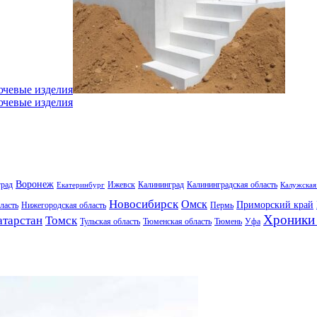
ючевые изделия
ючевые изделия
Воронеж
град
Ижевск
Калининград
Калининградская область
Екатеринбург
Калужская
Новосибирск
Омск
Приморский край
ласть
Нижегородская область
Пермь
Хроники 
атарстан
Томск
Тульская область
Тюменская область
Тюмень
Уфа