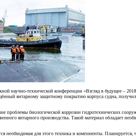
ной научно-технической конференции «Взгляд в будущее – 201
вящённый янтарному защитному покрытию корпуса судна, получил
ние проблемы биологической коррозии гидротехнических сооруж
твенного янтарного производства. Такой материал обладает не
тся необходимая для этого техника и компоненты. Планируется, 