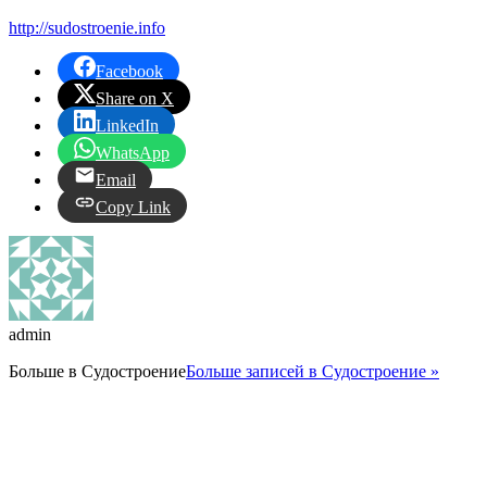
http://sudostroenie.info
Facebook
Share on X
LinkedIn
WhatsApp
Email
Copy Link
admin
Больше в
Судостроение
Больше записей в Судостроение »