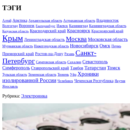
ТЭГИ
Арктика
Владивосток
Алтай
Архангельская область
Астраханская область
Воронеж
Волгоград
Ижевск
Калининград
Калининградская область
Екатеринбург
Красноярск
Краснодарский край
Красноярский край
Калужская область
Крым
Москва
Московская область
Ленинградская область
Новосибирск
Омск
Мурманская область
Нижегородская область
Пермь
Санкт-
Ростов-на-Дону
Приморский край
Рязань
Петербург
Севастополь
Саратовская область
Сахалин
Татарстан
Томск
Симферополь
Тамбов
Ставропольский край
Хроники
Тульская область
Тюменская область
Тюмень
Уфа
изолированной России
Чеченская Республика
Челябинск
Якутия
Ярославль
Рубрика:
Электроника