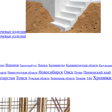
ючевые изделия
ючевые изделия
Воронеж
град
Ижевск
Калининград
Калининградская область
Екатеринбург
Калужская
Новосибирск
Омск
Приморский край
ласть
Нижегородская область
Пермь
Хроники 
атарстан
Томск
Тульская область
Тюменская область
Тюмень
Уфа