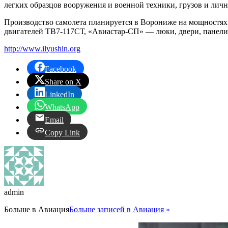
легких образцов вооружения и военной техники, грузов и личн
Производство самолета планируется в Ворониже на мощностях
двигателей ТВ7-117СТ, «Авиастар-СП» — люки, двери, панели
http://www.ilyushin.org
Facebook
Share on X
LinkedIn
WhatsApp
Email
Copy Link
admin
Больше в
Авиация
Больше записей в Авиация »