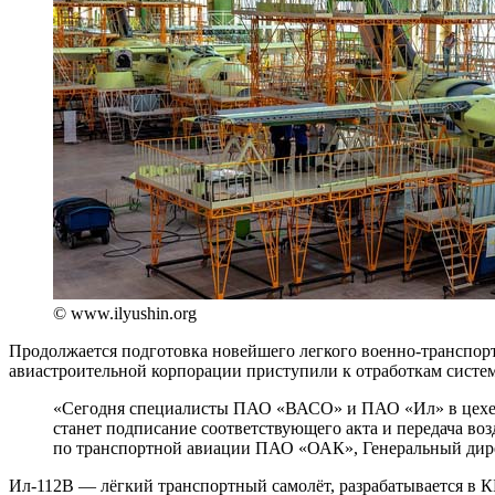
© www.ilyushin.org
Продолжается подготовка новейшего легкого военно-транспор
авиастроительной корпорации приступили к отработкам систе
«Сегодня специалисты ПАО «ВАСО» и ПАО «Ил» в цехе о
станет подписание соответствующего акта и передача во
по транспортной авиации ПАО «ОАК», Генеральный дир
Ил-112В — лёгкий транспортный самолёт, разрабатывается в К