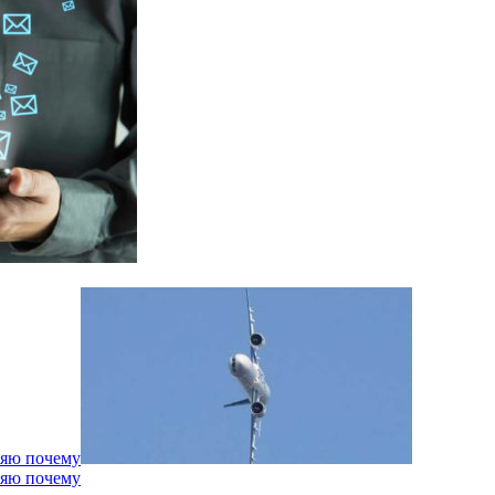
няю почему
няю почему