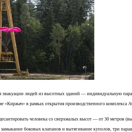
ля эвакуации людей из высотных зданий — индивидуальную пар
роме «Киржач» в рамках открытия производственного комплекс
сантировать человека со сверхмалых высот — от 30 метров (вы
ет замыкание боковых клапанов и вытягивание куполов, три пар