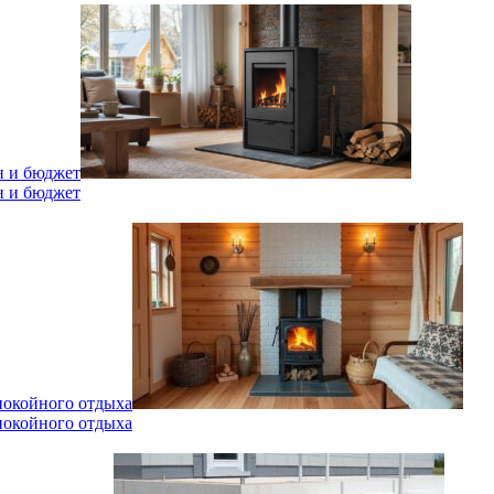
н и бюджет
н и бюджет
спокойного отдыха
спокойного отдыха