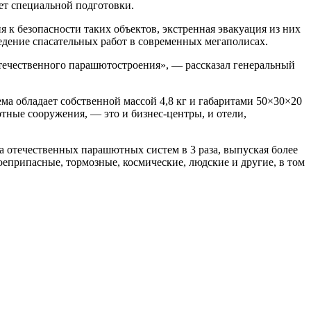
ует специальной подготовки.
к безопасности таких объектов, экстренная эвакуация из них
ведение спасательных работ в современных мегаполисах.
отечественного парашютостроения», — рассказал генеральный
ема обладает собственной массой 4,8 кг и габаритами 50×30×20
ные сооружения, — это и бизнес-центры, и отели,
 отечественных парашютных систем в 3 раза, выпуская более
оеприпасные, тормозные, космические, людские и другие, в том