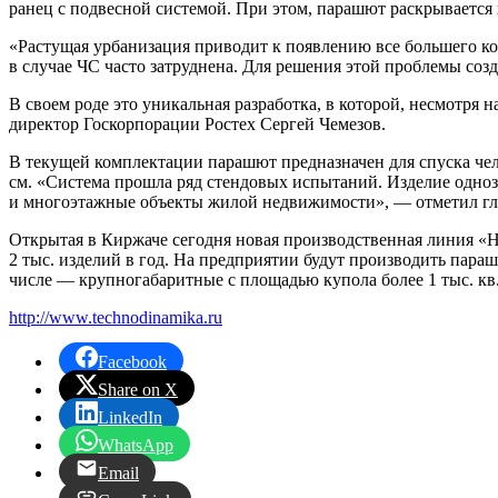
ранец с подвесной системой. При этом, парашют раскрывается 
«Растущая урбанизация приводит к появлению все большего ко
в случае ЧС часто затруднена. Для решения этой проблемы соз
В своем роде это уникальная разработка, в которой, несмотр
директор Госкорпорации Ростех Сергей Чемезов.
В текущей комплектации парашют предназначен для спуска чело
см. «Система прошла ряд стендовых испытаний. Изделие одноз
и многоэтажные объекты жилой недвижимости», — отметил гл
Открытая в Киржаче сегодня новая производственная линия «
2 тыс. изделий в год. На предприятии будут производить пара
числе — крупногабаритные с площадью купола более 1 тыс. кв
http://www.technodinamika.ru
Facebook
Share on X
LinkedIn
WhatsApp
Email