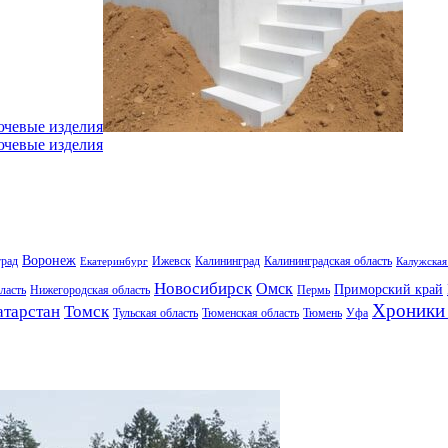
ючевые изделия
ючевые изделия
Воронеж
град
Ижевск
Калининград
Калининградская область
Екатеринбург
Калужская
Новосибирск
Омск
Приморский край
ласть
Нижегородская область
Пермь
Хроники 
атарстан
Томск
Тульская область
Тюменская область
Тюмень
Уфа