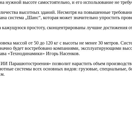
на нужной высоте самостоятельно, и его использование не треб
личества высотных зданий. Несмотря на повышенные требования 
дана система „Шанс“, которая может значительно упростить про
я на кажущуюся простоту, сконцентрированы лучшие достижения 
века массой от 50 до 120 кг с высоты не менее 30 метров. Сист
начно будет востребовано компаниями, эксплуатирующими высот
ава «Технодинамики» Игорь Насенков.
НИИ Парашютостроения» позволит нарастить объем производства
шютные системы всех основных видов: грузовые, специальные, б
.м.