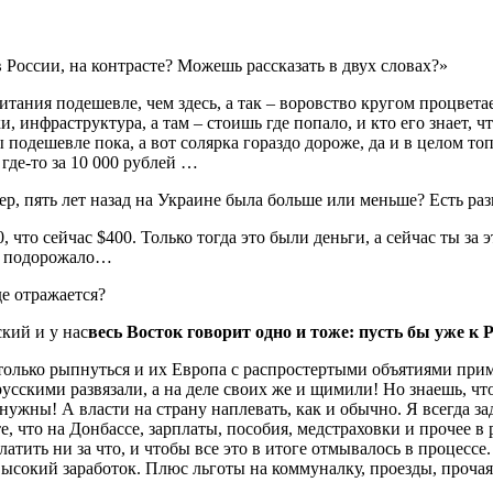
 России, на контрасте? Можешь рассказать в двух словах?»
ия подешевле, чем здесь, а так – воровство кругом процветает.
и, инфраструктура, а там – стоишь где попало, и кто его знает, 
подешевле пока, а вот солярка гораздо дороже, да и в целом то
 где-то за 10 000 рублей …
р, пять лет назад на Украине была больше или меньше? Есть ра
то сейчас $400. Только тогда это были деньги, а сейчас ты за э
но подорожало…
е отражается?
кий и у нас
весь Восток говорит одно и тоже: пусть бы уже к 
 только рыпнуться и их Европа с распростертыми объятиями прим
 русскими развязали, а на деле своих же и щимили! Но знаешь, ч
нужны! А власти на страну наплевать, как и обычно. Я всегда за
е, что на Донбассе, зарплаты, пособия, медстраховки и прочее в
тить ни за что, и чтобы все это в итоге отмывалось в процессе
е высокий заработок. Плюс льготы на коммуналку, проезды, прочая