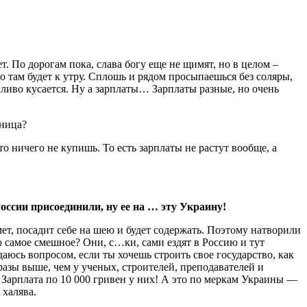
 По дорогам пока, слава богу еще не щимят, но в целом –
что там будет к утру. Сплошь и рядом просыпаешься без соляры,
пливо кусается. Ну а зарплаты… Зарплаты разные, но очень
зница?
то ничего не купишь. То есть зарплаты не растут вообще, а
России присоединили, ну ее на … эту Украину!
ет, посадит себе на шею и будет содержать. Поэтому натворили
то самое смешное? Они, с…ки, сами ездят в Россию и тут
даюсь вопросом, если ты хочешь строить свое государство, как
 разы выше, чем у ученых, строителей, преподавателей и
. Зарплата по 10 000 гривен у них! А это по меркам Украины —
 халява.