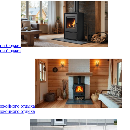
н и бюджет
н и бюджет
спокойного отдыха
спокойного отдыха