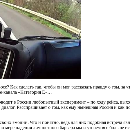
се? Как сделать так, чтобы он мог рассказать правду о том, за
be-канала «Категория Е»…
оводит в России любопытный эксперимент – по ходу рейса, выхо
м диалог. Расспрашивает о том, как ему нынешняя Россия и как п
своих эмоций. Что и понятно, ведь для них подобная встреча яв
Так, по мере падения личностного барьера мы и узнаем все боль