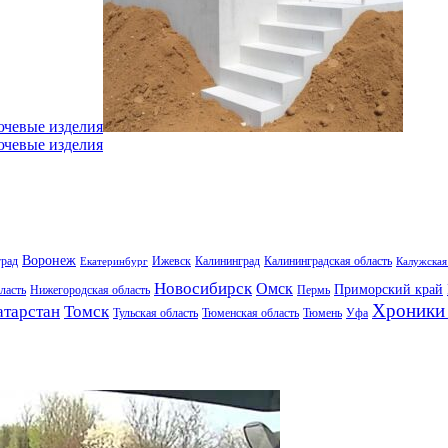
ючевые изделия
ючевые изделия
Воронеж
град
Ижевск
Калининград
Калининградская область
Екатеринбург
Калужская
Новосибирск
Омск
Приморский край
ласть
Нижегородская область
Пермь
Хроники 
атарстан
Томск
Тульская область
Тюменская область
Тюмень
Уфа