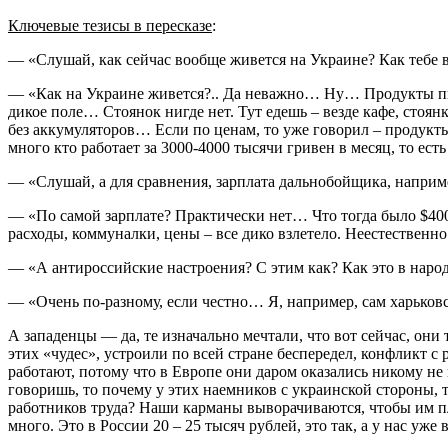
Ключевые тезисы в пересказе
:
— «Слушай, как сейчас вообще живется на Украине? Как тебе в
— «Как на Украине живется?.. Да неважно… Ну… Продукты питан
дикое поле… Стоянок нигде нет. Тут едешь – везде кафе, стоянк
без аккумуляторов… Если по ценам, то уже говорил – продукты 
много кто работает за 3000-4000 тысячи гривен в месяц, то есть
— «Слушай, а для сравнения, зарплата дальнобойщика, наприме
— «По самой зарплате? Практически нет… Что тогда было $400, ч
расходы, коммуналки, цены – все дико взлетело. Неестествен
— «А антироссийские настроения? С этим как? Как это в народ
— «Очень по-разному, если честно… Я, например, сам харьковс
А западенцы — да, те изначально мечтали, что вот сейчас, они
этих «чудес», устроили по всей стране беспередел, конфликт с
работают, потому что в Европе они даром оказались никому не 
говоришь, то почему у этих наемников с украинской стороны, т
работников труда? Наши карманы выворачиваются, чтобы им пла
много. Это в России 20 – 25 тысяч рублей, это так, а у нас уж