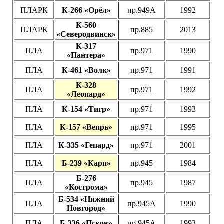
ПЛАРК
К-266 «Орёл»
пр.949А
1992
К-560
ПЛАРК
пр.885
2013
«Северодвинск»
К-317
ПЛА
пр.971
1990
«Пантера»
ПЛА
К-461 «Волк»
пр.971
1991
К-328
ПЛА
пр.971
1992
«Леопард»
ПЛА
К-154 «Тигр»
пр.971
1993
ПЛА
К-157 «Вепрь»
пр.971
1995
ПЛА
К-335 «Гепард»
пр.971
2001
ПЛА
Б-239 «Карп»
пр.945
1984
Б-276
ПЛА
пр.945
1987
«Кострома»
Б-534 «Нижний
ПЛА
пр.945А
1990
Новгород»
ПЛА
Б-336 «Псков»
пр.945А
1993