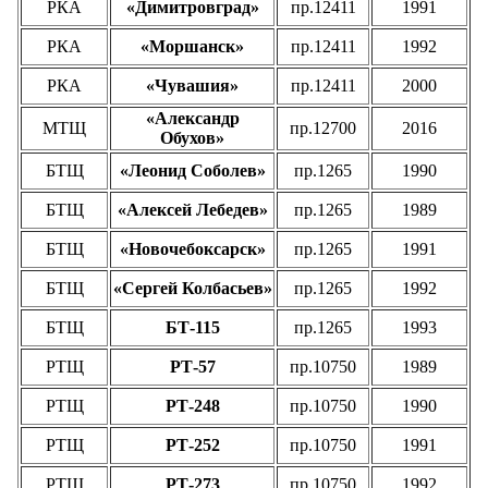
РКА
«Димитровград»
пр.12411
1991
РКА
«Моршанск»
пр.12411
1992
РКА
«Чувашия»
пр.12411
2000
«Александр
МТЩ
пр.12700
2016
Обухов»
БТЩ
«Леонид Соболев»
пр.1265
1990
БТЩ
«Алексей Лебедев»
пр.1265
1989
БТЩ
«Новочебоксарск»
пр.1265
1991
БТЩ
«Сергей Колбасьев»
пр.1265
1992
БТЩ
БТ-115
пр.1265
1993
РТЩ
РТ-57
пр.10750
1989
РТЩ
РТ-248
пр.10750
1990
РТЩ
РТ-252
пр.10750
1991
РТЩ
РТ-273
пр.10750
1992