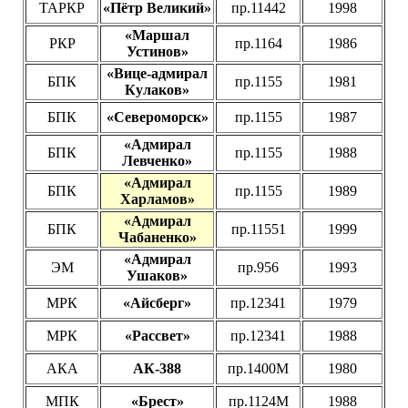
ТАРКР
«Пётр Великий»
пр.11442
1998
«Маршал
РКР
пр.1164
1986
Устинов»
«Вице-адмирал
БПК
пр.1155
1981
Кулаков»
БПК
«Североморск»
пр.1155
1987
«Адмирал
БПК
пр.1155
1988
Левченко»
«Адмирал
БПК
пр.1155
1989
Харламов»
«Адмирал
БПК
пр.11551
1999
Чабаненко»
«Адмирал
ЭМ
пр.956
1993
Ушаков»
МРК
«Айсберг»
пр.12341
1979
МРК
«Рассвет»
пр.12341
1988
АКА
АК-388
пр.1400М
1980
МПК
«Брест»
пр.1124М
1988