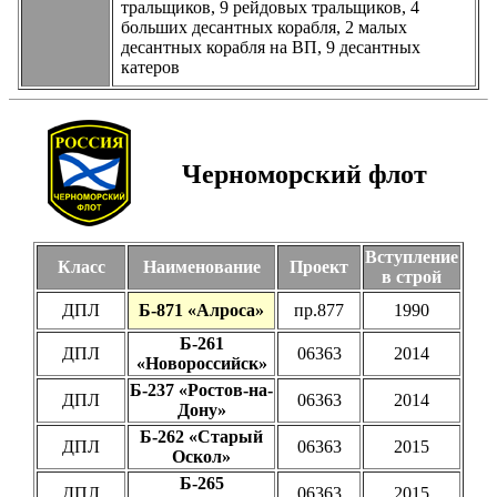
тральщиков, 9 рейдовых тральщиков, 4
больших десантных корабля, 2 малых
десантных корабля на ВП, 9 десантных
катеров
Черноморский флот
Вступление
Класс
Наименование
Проект
в строй
ДПЛ
Б-871 «Алроса»
пр.877
1990
Б-261
ДПЛ
06363
2014
«Новороссийск»
Б-237 «Ростов-на-
ДПЛ
06363
2014
Дону»
Б-262 «Старый
ДПЛ
06363
2015
Оскол»
Б-265
ДПЛ
06363
2015