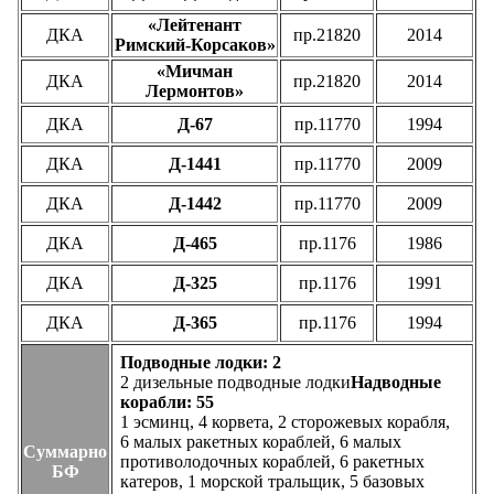
«Лейтенант
ДКА
пр.21820
2014
Римский-Корсаков»
«Мичман
ДКА
пр.21820
2014
Лермонтов»
ДКА
Д-67
пр.11770
1994
ДКА
Д-1441
пр.11770
2009
ДКА
Д-1442
пр.11770
2009
ДКА
Д-465
пр.1176
1986
ДКА
Д-325
пр.1176
1991
ДКА
Д-365
пр.1176
1994
Подводные лодки: 2
2 дизельные подводные лодки
Надводные
корабли: 55
1 эсминц, 4 корвета, 2 сторожевых корабля,
6 малых ракетных кораблей, 6 малых
Суммарно
противолодочных кораблей, 6 ракетных
БФ
катеров, 1 морской тральщик, 5 базовых