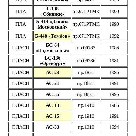
Б-138
ПЛА
пр.671РТМК
1990
«Обнинск»
Б-414 «Даниил
ПЛА
пр.671РТМК
1990
Московский»
ПЛА
Б-448 «Тамбов»
пр.671РТМК
1992
БС-64
ПЛАСН
пр.09787
1986
«Подмосковье»
БС-136
ПЛАСН
пр.09786
1981
«Оренбург»
ПЛАСН
АС-23
пр.1851
1986
ПЛАСН
АС-21
пр.18511
1991
ПЛАСН
АС-35
пр.18511
1995
ПЛАСН
АС-13
пр.1910
1986
ПЛАСН
АС-15
пр.1910
1991
ПЛАСН
АС-33
пр.1910
1994