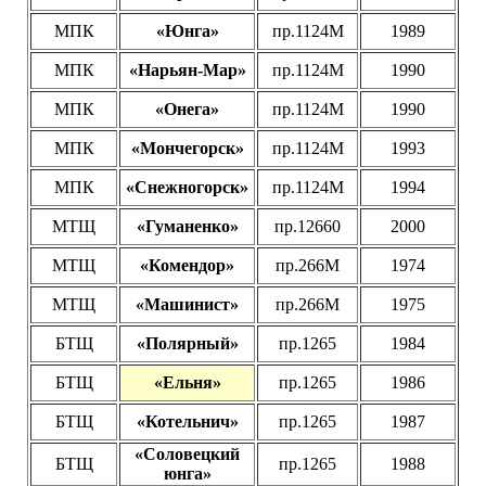
МПК
«Юнга»
пр.1124М
1989
МПК
«Нарьян-Мар»
пр.1124М
1990
МПК
«Онега»
пр.1124М
1990
МПК
«Мончегорск»
пр.1124М
1993
МПК
«Снежногорск»
пр.1124М
1994
МТЩ
«Гуманенко»
пр.12660
2000
МТЩ
«Комендор»
пр.266М
1974
МТЩ
«Машинист»
пр.266М
1975
БТЩ
«Полярный»
пр.1265
1984
БТЩ
«Ельня»
пр.1265
1986
БТЩ
«Котельнич»
пр.1265
1987
«Соловецкий
БТЩ
пр.1265
1988
юнга»