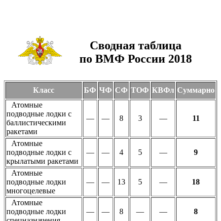
Сводная таблица
по ВМФ России 2018
Класс
БФ
ЧФ
СФ
ТОФ
КВФл
Суммарно
Атомные
подводные лодки с
—
—
8
3
—
11
баллистическими
ракетами
Атомные
подводные лодки с
—
—
4
5
—
9
крылатыми ракетами
Атомные
подводные лодки
—
—
13
5
—
18
многоцелевые
Атомные
подводные лодки
—
—
8
—
—
8
спецназначения