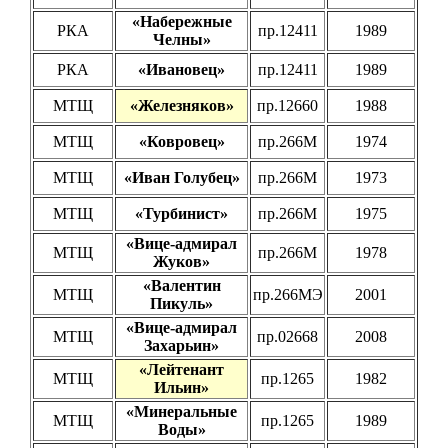
«Набережные
РКА
пр.12411
1989
Челны»
РКА
«Ивановец»
пр.12411
1989
МТЩ
«Железняков»
пр.12660
1988
МТЩ
«Ковровец»
пр.266М
1974
МТЩ
«Иван Голубец»
пр.266М
1973
МТЩ
«Турбинист»
пр.266М
1975
«Вице-адмирал
МТЩ
пр.266М
1978
Жуков»
«Валентин
МТЩ
пр.266МЭ
2001
Пикуль»
«Вице-адмирал
МТЩ
пр.02668
2008
Захарьин»
«Лейтенант
МТЩ
пр.1265
1982
Ильин»
«Минеральные
МТЩ
пр.1265
1989
Воды»