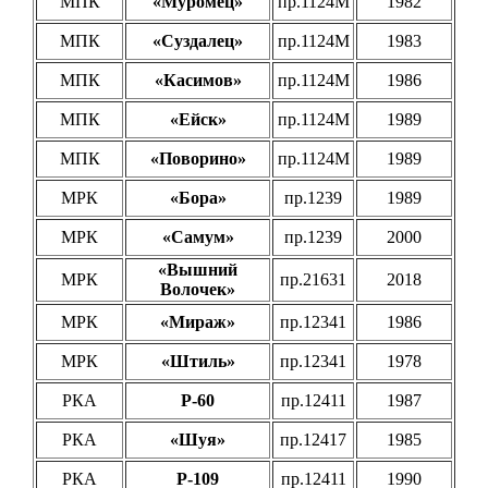
МПК
«Муромец»
пр.1124М
1982
МПК
«Суздалец»
пр.1124М
1983
МПК
«Касимов»
пр.1124М
1986
МПК
«Ейск»
пр.1124М
1989
МПК
«Поворино»
пр.1124М
1989
МРК
«Бора»
пр.1239
1989
МРК
«Самум»
пр.1239
2000
«Вышний
МРК
пр.21631
2018
Волочек»
МРК
«Мираж»
пр.12341
1986
МРК
«Штиль»
пр.12341
1978
РКА
Р-60
пр.12411
1987
РКА
«Шуя»
пр.12417
1985
РКА
Р-109
пр.12411
1990