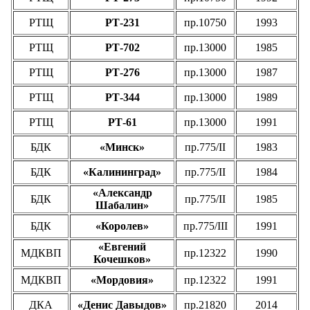
РТЩ
РТ-231
пр.10750
1993
РТЩ
РТ-702
пр.13000
1985
РТЩ
РТ-276
пр.13000
1987
РТЩ
РТ-344
пр.13000
1989
РТЩ
РТ-61
пр.13000
1991
БДК
«Минск»
пр.775/II
1983
БДК
«Калининград»
пр.775/II
1984
«Александр
БДК
пр.775/II
1985
Шабалин»
БДК
«Королев»
пр.775/III
1991
«Евгений
МДКВП
пр.12322
1990
Кочешков»
МДКВП
«Мордовия»
пр.12322
1991
ДКА
«Денис Давыдов»
пр.21820
2014