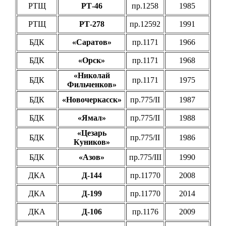
РТЩ
РТ-46
пр.1258
1985
РТЩ
РТ-278
пр.12592
1991
БДК
«Саратов»
пр.1171
1966
БДК
«Орск»
пр.1171
1968
«Николай
БДК
пр.1171
1975
Фильченков»
БДК
«Новочеркасск»
пр.775/II
1987
БДК
«Ямал»
пр.775/II
1988
«Цезарь
БДК
пр.775/II
1986
Куников»
БДК
«Азов»
пр.775/III
1990
ДКА
Д-144
пр.11770
2008
ДКА
Д-199
пр.11770
2014
ДКА
Д-106
пр.1176
2009