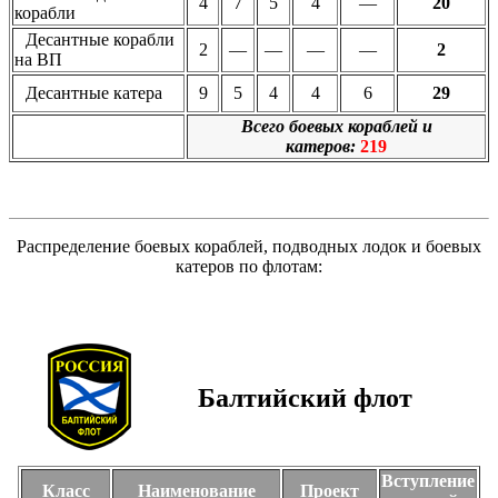
4
7
5
4
—
20
корабли
Десантные корабли
2
—
—
—
—
2
на ВП
Десантные катера
9
5
4
4
6
29
Всего боевых кораблей и
катеров:
219
Распределение боевых кораблей, подводных лодок и боевых
катеров по флотам:
Балтийский флот
Вступление
Класс
Наименование
Проект