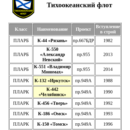
Тихоокеанский флот
Вступление
Класс
Наименование
Проект
в строй
ПЛАРБ
К-44 «Рязань»
пр.667БДР
1982
К-550
ПЛАРБ
«Александр
пр.955
2013
Невский»
К-551 «Владимир
ПЛАРБ
пр.955
2014
Мономах»
ПЛАРК
К-132 «Иркутск»
пр.949А
1988
К-442
ПЛАРК
пр.949А
1990
«Челябинск»
ПЛАРК
К-456 «Тверь»
пр.949А
1992
ПЛАРК
К-186 «Омск»
пр.949А
1993
ПЛАРК
К-150 «Томск»
пр.949А
1996