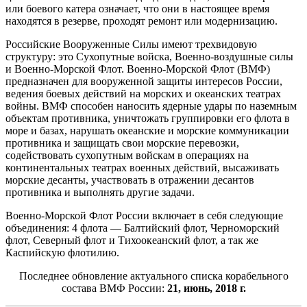
или боевого катера означает, что они в настоящее время
находятся в резерве, проходят ремонт или модернизацию.
Российские Вооруженные Силы имеют трехвидовую
структуру: это Сухопутные войска, Военно-воздушные силы
и Военно-Морской Флот. Военно-Морской Флот (ВМФ)
предназначен для вооруженной защиты интересов России,
ведения боевых действий на морских и океанских театрах
войны. ВМФ способен наносить ядерные удары по наземным
объектам противника, уничтожать группировки его флота в
море и базах, нарушать океанские и морские коммуникации
противника и защищать свои морские перевозки,
содействовать сухопутным войскам в операциях на
континентальных театрах военных действий, высаживать
морские десанты, участвовать в отражении десантов
противника и выполнять другие задачи.
Военно-Морской Флот России включает в себя следующие
объединения: 4 флота — Балтийский флот, Черноморский
флот, Северный флот и Тихоокеанский флот, а так же
Каспийскую флотилию.
Последнее обновление актуального списка корабельного
состава ВМФ России:
21, июнь, 2018 г.