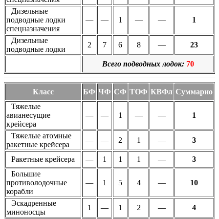
Дизельные
подводные лодки
—
—
1
—
—
1
спецназначения
Дизельные
2
7
6
8
—
23
подводные лодки
Всего подводных лодок:
70
Класс
БФ
ЧФ
СФ
ТОФ
КВФл
Суммарно
Тяжелые
авианесущие
—
—
1
—
—
1
крейсера
Тяжелые атомные
—
—
2
1
—
3
ракетные крейсера
Ракетные крейсера
—
1
1
1
—
3
Большие
противолодочные
—
1
5
4
—
10
корабли
Эскадренные
1
—
1
2
—
4
миноносцы