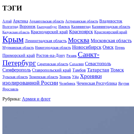
ТЭГИ
Арктика
Владивосток
Алтай
Архангельская область
Астраханская область
Воронеж
Волгоград
Ижевск
Калининград
Калининградская область
Екатеринбург
Красноярск
Краснодарский край
Красноярский край
Калужская область
Крым
Москва
Московская область
Ленинградская область
Новосибирск
Омск
Мурманская область
Нижегородская область
Пермь
Санкт-
Ростов-на-Дону
Приморский край
Рязань
Петербург
Севастополь
Саратовская область
Сахалин
Татарстан
Томск
Симферополь
Тамбов
Ставропольский край
Хроники
Тульская область
Тюменская область
Тюмень
Уфа
изолированной России
Чеченская Республика
Челябинск
Якутия
Ярославль
Рубрика:
Армия и флот