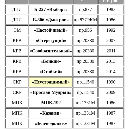
в строй
ДПЛ
Б-227 «Выборг»
пр.877
1983
ДПЛ
Б-806 «Дмитров»
пр.877ЭКМ
1986
ЭМ
«Настойчивый»
пр.956
1992
КРВ
«Стерегущий»
пр.20380
2007
КРВ
«Сообразительный»
пр.20380
2011
КРВ
«Бойкий»
пр.20380
2013
КРВ
«Стойкий»
пр.20380
2014
СКР
«Неустрашимый»
пр.11540
1990
СКР
«Ярослав Мудрый»
пр.11540
2009
МПК
МПК-192
пр.1331М
1986
МПК
«Казанец»
пр.1331М
1987
МПК
«Зеленодольск»
пр.1331М
1987