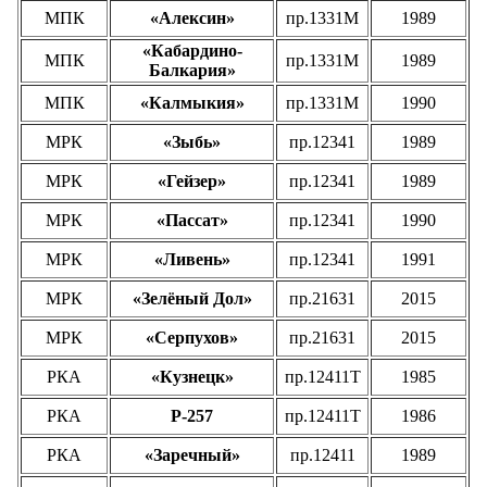
МПК
«Алексин»
пр.1331М
1989
«Кабардино-
МПК
пр.1331М
1989
Балкария»
МПК
«Калмыкия»
пр.1331М
1990
МРК
«Зыбь»
пр.12341
1989
МРК
«Гейзер»
пр.12341
1989
МРК
«Пассат»
пр.12341
1990
МРК
«Ливень»
пр.12341
1991
МРК
«Зелёный Дол»
пр.21631
2015
МРК
«Серпухов»
пр.21631
2015
РКА
«Кузнецк»
пр.12411Т
1985
РКА
Р-257
пр.12411Т
1986
РКА
«Заречный»
пр.12411
1989