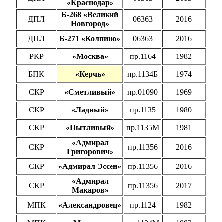
«Краснодар»
Б-268 «Великий
ДПЛ
06363
2016
Новгород»
ДПЛ
Б-271 «Колпино»
06363
2016
РКР
«Москва»
пр.1164
1982
БПК
«Керчь»
пр.1134Б
1974
СКР
«Сметливый»
пр.01090
1969
СКР
«Ладный»
пр.1135
1980
СКР
«Пытливый»
пр.1135М
1981
«Адмирал
СКР
пр.11356
2016
Григорович»
СКР
«Адмирал Эссен»
пр.11356
2016
«Адмирал
СКР
пр.11356
2017
Макаров»
МПК
«Александровец»
пр.1124
1982