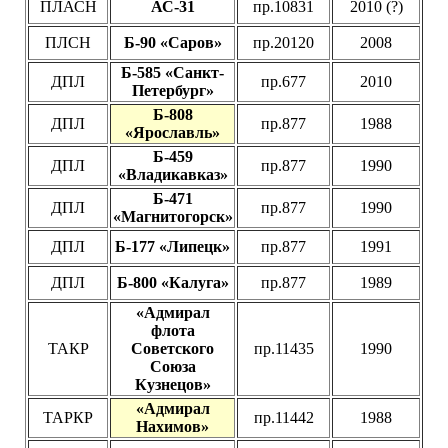
ПЛАСН
АС-31
пр.10831
2010 (?)
ПЛСН
Б-90 «Саров»
пр.20120
2008
Б-585 «Санкт-
ДПЛ
пр.677
2010
Петербург»
Б-808
ДПЛ
пр.877
1988
«Ярославль»
Б-459
ДПЛ
пр.877
1990
«Владикавказ»
Б-471
ДПЛ
пр.877
1990
«Магнитогорск»
ДПЛ
Б-177 «Липецк»
пр.877
1991
ДПЛ
Б-800 «Калуга»
пр.877
1989
«Адмирал
флота
ТАКР
Советского
пр.11435
1990
Союза
Кузнецов»
«Адмирал
ТАРКР
пр.11442
1988
Нахимов»