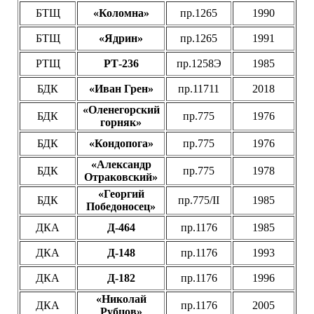
БТЩ
«Коломна»
пр.1265
1990
БТЩ
«Ядрин»
пр.1265
1991
РТЩ
РТ-236
пр.1258Э
1985
БДК
«Иван Грен»
пр.11711
2018
«Оленегорский
БДК
пр.775
1976
горняк»
БДК
«Кондопога»
пр.775
1976
«Александр
БДК
пр.775
1978
Отраковский»
«Георгий
БДК
пр.775/II
1985
Победоносец»
ДКА
Д-464
пр.1176
1985
ДКА
Д-148
пр.1176
1993
ДКА
Д-182
пр.1176
1996
«Николай
ДКА
пр.1176
2005
Рубцов»