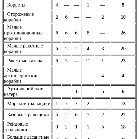
Корветы
4
—
—
1
—
5
Сторожевые
2
6
—
—
2
10
корабли
Малые
противолодочные
6
6
6
8
—
26
корабли
Малые ракетные
6
5
2
4
3
20
корабли
Ракетные катера
6
5
—
11
1
23
Малые
артиллерийские
—
—
—
—
4
4
корабли
Артиллерийские
—
—
1
—
5
6
катера
Морские тральщики
1
7
3
2
—
13
Базовые тральщики
5
2
6
7
2
22
Рейдовые
9
2
1
1
5
18
тральщики
Большие десантные