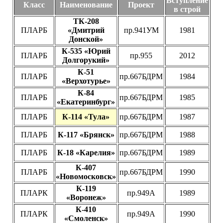
Вступление
Класс
Наименование
Проект
в строй
ТК-208
ПЛАРБ
«Дмитрий
пр.941УМ
1981
Донской»
К-535 «Юрий
ПЛАРБ
пр.955
2012
Долгорукий»
К-51
ПЛАРБ
пр.667БДРМ
1984
«Верхотурье»
К-84
ПЛАРБ
пр.667БДРМ
1985
«Екатеринбург»
ПЛАРБ
К-114 «Тула»
пр.667БДРМ
1987
ПЛАРБ
К-117 «Брянск»
пр.667БДРМ
1988
ПЛАРБ
К-18 «Карелия»
пр.667БДРМ
1989
К-407
ПЛАРБ
пр.667БДРМ
1990
«Новомосковск»
К-119
ПЛАРК
пр.949А
1989
«Воронеж»
К-410
ПЛАРК
пр.949А
1990
«Смоленск»