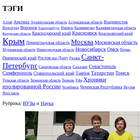
ТЭГИ
Арктика
Владивосток
Алтай
Архангельская область
Астраханская область
Воронеж
Волгоград
Ижевск
Калининград
Калининградская область
Екатеринбург
Красноярск
Краснодарский край
Красноярский край
Калужская область
Крым
Москва
Московская область
Ленинградская область
Новосибирск
Омск
Мурманская область
Нижегородская область
Пермь
Санкт-
Ростов-на-Дону
Приморский край
Рязань
Петербург
Севастополь
Саратовская область
Сахалин
Татарстан
Томск
Симферополь
Тамбов
Ставропольский край
Хроники
Тульская область
Тюменская область
Тюмень
Уфа
изолированной России
Чеченская Республика
Челябинск
Якутия
Ярославль
Рубрика:
ВУЗы
и
Наука