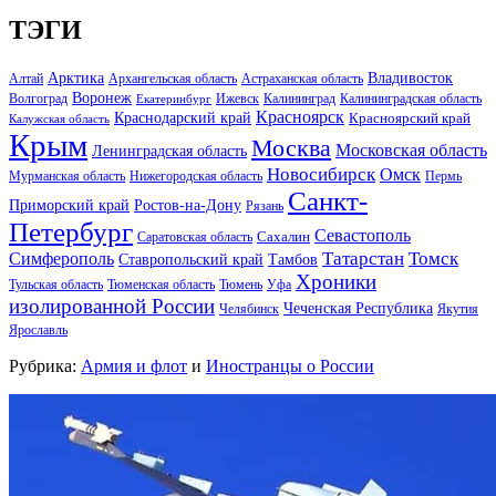
ТЭГИ
Арктика
Владивосток
Алтай
Архангельская область
Астраханская область
Воронеж
Волгоград
Ижевск
Калининград
Калининградская область
Екатеринбург
Красноярск
Краснодарский край
Красноярский край
Калужская область
Крым
Москва
Московская область
Ленинградская область
Новосибирск
Омск
Мурманская область
Нижегородская область
Пермь
Санкт-
Ростов-на-Дону
Приморский край
Рязань
Петербург
Севастополь
Саратовская область
Сахалин
Татарстан
Томск
Симферополь
Тамбов
Ставропольский край
Хроники
Тульская область
Тюменская область
Тюмень
Уфа
изолированной России
Чеченская Республика
Челябинск
Якутия
Ярославль
Рубрика:
Армия и флот
и
Иностранцы о России