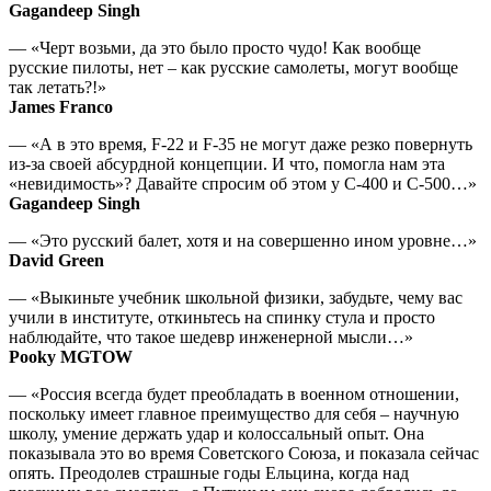
Gagandeep Singh
— «Черт возьми, да это было просто чудо! Как вообще
русские пилоты, нет – как русские самолеты, могут вообще
так летать?!»
James Franco
— «А в это время, F-22 и F-35 не могут даже резко повернуть
из-за своей абсурдной концепции. И что, помогла нам эта
«невидимость»? Давайте спросим об этом у С-400 и С-500…»
Gagandeep Singh
— «Это русский балет, хотя и на совершенно ином уровне…»
David Green
— «Выкиньте учебник школьной физики, забудьте, чему вас
учили в институте, откиньтесь на спинку стула и просто
наблюдайте, что такое шедевр инженерной мысли…»
Pooky MGTOW
— «Россия всегда будет преобладать в военном отношении,
поскольку имеет главное преимущество для себя – научную
школу, умение держать удар и колоссальный опыт. Она
показывала это во время Советского Союза, и показала сейчас
опять. Преодолев страшные годы Ельцина, когда над