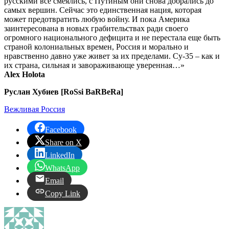
русскими все смеялись, с Путиным они снова добрались до
самых вершин. Сейчас это единственная нация, которая
может предотвратить любую войну. И пока Америка
заинтересована в новых грабительствах ради своего
огромного национального дефицита и не перестала еще быть
страной колониальных времен, Россия и морально и
нравственно давно уже живет за их пределами. Су-35 – как и
их страна, сильная и завораживающе уверенная…»
Alex Holota
Руслан Хубиев [RoSsi BaRBeRa]
Вежливая Россия
Facebook
Share on X
LinkedIn
WhatsApp
Email
Copy Link