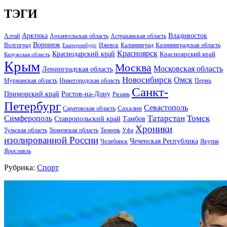
ТЭГИ
Арктика
Владивосток
Алтай
Архангельская область
Астраханская область
Воронеж
Волгоград
Ижевск
Калининград
Калининградская область
Екатеринбург
Красноярск
Краснодарский край
Красноярский край
Калужская область
Крым
Москва
Московская область
Ленинградская область
Новосибирск
Омск
Мурманская область
Нижегородская область
Пермь
Санкт-
Ростов-на-Дону
Приморский край
Рязань
Петербург
Севастополь
Саратовская область
Сахалин
Татарстан
Томск
Симферополь
Тамбов
Ставропольский край
Хроники
Тульская область
Тюменская область
Тюмень
Уфа
изолированной России
Чеченская Республика
Челябинск
Якутия
Ярославль
Рубрика:
Спорт