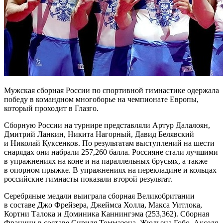
Мужская сборная России по спортивной гимнастике одержала
победу в командном многоборье на чемпионате Европы,
который проходит в Глазго.
Сборную России на турнире представляли Артур Далалоян,
Дмитрий Ланкин, Никита Нагорный, Давид Белявский
и Николай Куксенков. По результатам выступлений на шести
снарядах они набрали 257,260 балла. Россияне стали лучшими
в упражнениях на коне и на параллельных брусьях, а также
в опорном прыжке. В упражнениях на перекладине и кольцах
российские гимнасты показали второй результат.
Серебряные медали выиграла сборная Великобритании
в составе Джо Фрейзера, Джеймса Холла, Макса Уитлока,
Кортни Талока и Доминика Каннингэма (253,362). Сборная
Франции в составе Сириля Томмазона, Жюльена Гобо, Акселя