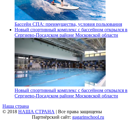
Бассейн СПА: преимущества, условия пользования
Новый спортивный комплекс с бассейном открылся в
Сергиево‑Посадском районе Московской области
Новый спортивный комплекс с бассейном открылся в
Сергиево‑Посадском районе Московской области
Наша страна
© 2018
НАША СТРАНА
| Все права защищены
Партнёрский сайт:
gagarinschool.ru