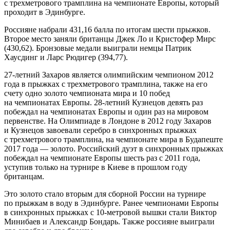
с трехметрового трамплина на чемпионате Европы, который
проходит в Эдинбурге.
Россияне набрали 431,16 балла по итогам шести прыжков.
Второе место заняли британцы Джек Ло и Кристофер Мирс
(430,62). Бронзовые медали выиграли немцы Патрик
Хаусдинг и Ларс Рюдигер (394,77).
27-летний Захаров является олимпийским чемпионом 2012
года в прыжках с трехметрового трамплина, также на его
счету одно золото чемпионата мира и 10 побед
на чемпионатах Европы. 28-летний Кузнецов девять раз
побеждал на чемпионатах Европы и один раз на мировом
первенстве. На Олимпиаде в Лондоне в 2012 году Захаров
и Кузнецов завоевали серебро в синхронных прыжках
с трехметрового трамплина, на чемпионате мира в Будапеште
2017 года — золото. Российский дуэт в синхронных прыжках
побеждал на чемпионате Европы шесть раз с 2011 года,
уступив только на турнире в Киеве в прошлом году
британцам.
Это золото стало вторым для сборной России на турнире
по прыжкам в воду в Эдинбурге. Ранее чемпионами Европы
в синхронных прыжках с 10-метровой вышки стали Виктор
Минибаев и Александр Бондарь. Также россияне выиграли