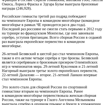
Ожиса, Лориса Фраска и Эдгара Булье выиграла бронзовые
награды (246,928).
Российские гимнасты третий раз подряд побеждают
на чемпионате Европы в командном многоборье (командное
многоборье в рамках ЧЕ проводится раз в два года).
Последний раз россияне не смогли стать первыми в 2012 году
на турнире во французском Монпелье, где они завоевали
серебро, уступив британцам. Всего сборная России в седьмой
раз выиграла европейское первенство в командном
многоборье.
26-летний Белявский в шестой раз стал чемпионом Европы,
также в его активе четыре серебра и три бронзы. Белявский
является серебряным и бронзовым призером Олимпийских
игр и чемпионатов мира. 29-летний Куксенков и 21-летний
Нагорный выиграли третье золото европейских первенств,
22-летний Далалоян — второе. 21-летний Ланкин впервые
стал чемпионом Европы.
Это золото стало для сборной России по спортивной
гимнастике вторым на чемпионате Европы. Ранее
в командном многоборье первенствовала женская сборная
России, также на турнире в Глазго Ангелина Мельникова
выиграла серебро в опорном прыжке и бронзу в упражнении