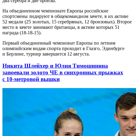
два серебра и две бронзы.
На объединенном чемпионате Европы российские
спортсмены лидируют в общекомандном зачете, в их активе
52 медали (25 золотых, 15 серебряных, 12 бронзовых). Второе
место в зачете занимают британцы, в активе которых 51
награда (18-18-15).
Первый объединенный чемпионат Европы по летним
олимпийским видам спорта проходит в Глазго, Эдинбурге
и Берлине, турнир завершится 12 августа.
Никита Шлейхер и Юлия Тимошинина
завоевали золото ЧЕ в синхронных прыжках
с 10-метровой вышки