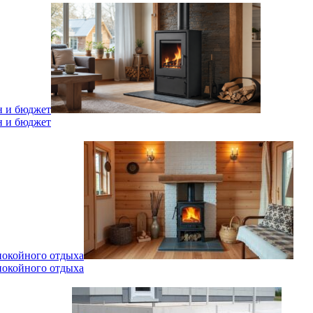
н и бюджет
н и бюджет
спокойного отдыха
спокойного отдыха