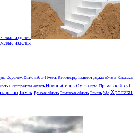
ючевые изделия
ючевые изделия
Воронеж
град
Ижевск
Калининград
Калининградская область
Екатеринбург
Калужская
Новосибирск
Омск
Приморский край
ласть
Нижегородская область
Пермь
Хроники 
атарстан
Томск
Тульская область
Тюменская область
Тюмень
Уфа