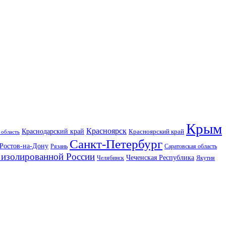
Крым
Красноярск
Краснодарский край
Красноярский край
 область
Санкт-Петербург
Ростов-на-Дону
Рязань
Саратовская область
изолированной России
Чеченская Республика
Челябинск
Якутия