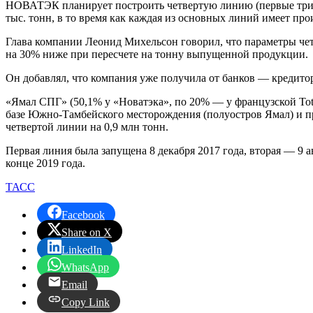
НОВАТЭК планирует построить четвертую линию (первые три бы
тыс. тонн, в то время как каждая из основных линий имеет про
Глава компании Леонид Михельсон говорил, что параметры чет
на 30% ниже при пересчете на тонну выпущенной продукции.
Он добавлял, что компания уже получила от банков — кредитор
«Ямал СПГ» (50,1% у «Новатэка», по 20% — у французской To
базе Южно-Тамбейского месторождения (полуостров Ямал) и пр
четвертой линии на 0,9 млн тонн.
Первая линия была запущена 8 декабря 2017 года, вторая — 9 а
конце 2019 года.
ТАСС
Facebook
Share on X
LinkedIn
WhatsApp
Email
Copy Link