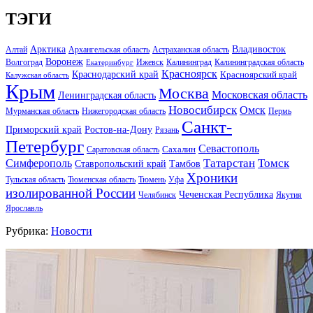
ТЭГИ
Арктика
Владивосток
Алтай
Архангельская область
Астраханская область
Воронеж
Волгоград
Ижевск
Калининград
Калининградская область
Екатеринбург
Красноярск
Краснодарский край
Красноярский край
Калужская область
Крым
Москва
Московская область
Ленинградская область
Новосибирск
Омск
Мурманская область
Нижегородская область
Пермь
Санкт-
Ростов-на-Дону
Приморский край
Рязань
Петербург
Севастополь
Саратовская область
Сахалин
Татарстан
Томск
Симферополь
Тамбов
Ставропольский край
Хроники
Тульская область
Тюменская область
Тюмень
Уфа
изолированной России
Чеченская Республика
Челябинск
Якутия
Ярославль
Рубрика:
Новости