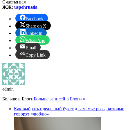
Счастья вам.
ЖЖ:
uspehrussia
Facebook
Share on X
LinkedIn
WhatsApp
Email
Copy Link
admin
Больше в
Блоги
Больше записей в Блоги »
Как выбрать идеальный букет для мамы: розы, которые
говорят «люблю»