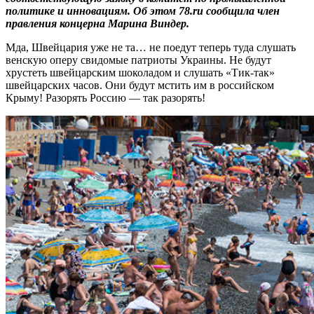
политике и инновациям. Об этом 78.ru сообщила член
правления концерна Марина Виндер.
Мда, Швейцария уже не та… не поедут теперь туда слушать
венскую оперу свидомые патриоты Украины. Не будут
хрустеть швейцарским шоколадом и слушать «Тик-так»
швейцарских часов. Они будут мстить им в российском
Крыму! Разорять Россию — так разорять!