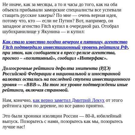
Не иначе, как за месяцы, а то и часы до того, как на оба
объекта прибывали заморские специалисты все успевали
стащить русские хакеры? По мне — очень верная идея,
потому что, кто — если не Путин? Вот, например, он
западное агенство Fitch купил в очередной раз. Отобрал
шубохранилище у Якунина — и купил:
Как стало известно поздно вечером в пятницу, агентство
Fitch подтвердило инвестиционный уровень рейтинга РФ
,
при этом, как сообщается в пресс-релизе агентства,
прогноз – «позитивный», сообщил «Интерфакс».
Долгосрочные рейтинги дефолта эмитента (РДЭ)
Российской Федерации в национальной и иностранной
валютах остались на последней ступени инвестиционного
уровня — «BBB-». На том же уровне подтверждены иные
рейтинги, включая страновой.
Нам, конечно,
как верно заметил Дмитрий Лекух
от этого
рейтинга хрен по деревне, но все равно приятно.
Это были хроники изоляции России — 80-й, юбилейный
выпуск. Позорьтесь с нами, позорьтесь как мы, позорьтесь
лучше нас!