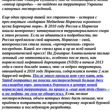
«отпор природы» – не найдено на территории Украины
сланцевых месторождений.
Еще один пример такой же странности – история с
пресловутым «подарком Медведева Норвегии огромного
куска Баренцева моря». В 2010 году Россия и Норвегия
нашли компромисс затянувшегося территориального спора
в этом регионе. Если не вдаваться в подробности, то
Россия предлагала свой вариант, Норвегия – свой,
компромиссом стала линия, «прочерченная» строго
посередине. Какой же стоял крик и ор во всей нашей
патриотической прессе! На Дмитрие Анатольевиче только
ленивый «не оттоптался», особенно после того, как
норвежский нефтяной директорат (NDD) в начале 2013
года в своем докладе заявил, что «в недрах территории,
отошедшей в 2010 году Норвегии, содержится почти 2 млн
баррелей нефти.
После этого прошло вот уже пять лет,
Statoil потратил на поиски месторождений больше двух
миллиардов евро, занимаясь бурением в центре новой
норвежской территории, по краям и «еще вот тут сбоку» –
и ни нефти, ни газа не обнаружил.
Есть мелкие
месторождения, объем которых денег даст меньше, чем
придется потратить на транспортировку морской буровой
установки и последующую разработку.