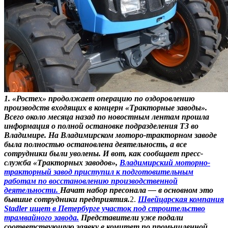
1. «Ростех» продолжает операцию по оздоровлению
производств входящих в концерн «Тракторные заводы».
Всего около месяца назад по новостным лентам прошла
информация о полной остановке подразделения ТЗ во
Владимире. На Владимирском моторо-тракторном заводе
была полностью остановлена деятельность, а все
сотрудники были уволены. И вот, как сообщает пресс-
служба «Тракторных заводов»,
Владимирский моторно-
тракторный завод приступил к подготовительным
работам по восстановлению производственной
деятельности.
Начат набор пресонала — в основном это
бывшие сотрудники предприятия.
2.
Швейцарская компания
Stadler ищет в Петербурге участок под строительство
трамвайного завода.
Представители уже подали
соответствующую заявку в комитет по промышленной