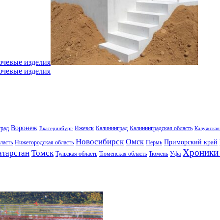
ючевые изделия
ючевые изделия
Воронеж
град
Ижевск
Калининград
Калининградская область
Екатеринбург
Калужская
Новосибирск
Омск
Приморский край
ласть
Нижегородская область
Пермь
Хроники 
атарстан
Томск
Тульская область
Тюменская область
Тюмень
Уфа