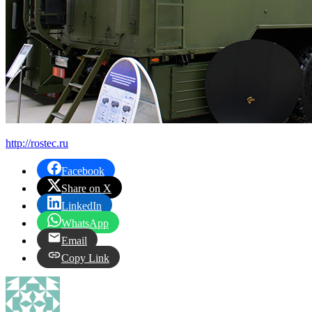
http://rostec.ru
Facebook
Share on X
LinkedIn
WhatsApp
Email
Copy Link