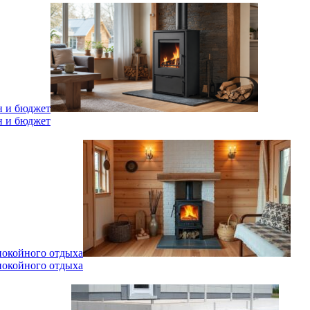
н и бюджет
н и бюджет
спокойного отдыха
спокойного отдыха