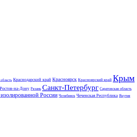
Крым
Красноярск
Краснодарский край
Красноярский край
 область
Санкт-Петербург
Ростов-на-Дону
Рязань
Саратовская область
изолированной России
Чеченская Республика
Челябинск
Якутия