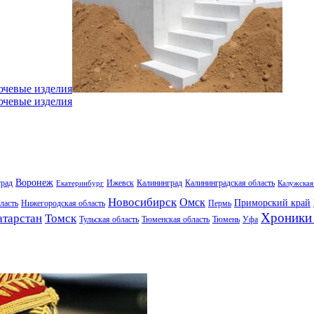
ючевые изделия
ючевые изделия
Воронеж
град
Ижевск
Калининград
Калининградская область
Екатеринбург
Калужская
Новосибирск
Омск
Приморский край
ласть
Нижегородская область
Пермь
Хроники 
атарстан
Томск
Тульская область
Тюменская область
Тюмень
Уфа