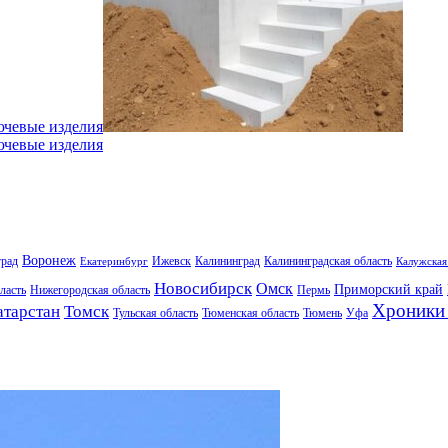
ючевые изделия
ючевые изделия
Воронеж
град
Ижевск
Калининград
Калининградская область
Екатеринбург
Калужская
Новосибирск
Омск
Приморский край
ласть
Нижегородская область
Пермь
Хроники 
атарстан
Томск
Тульская область
Тюменская область
Тюмень
Уфа