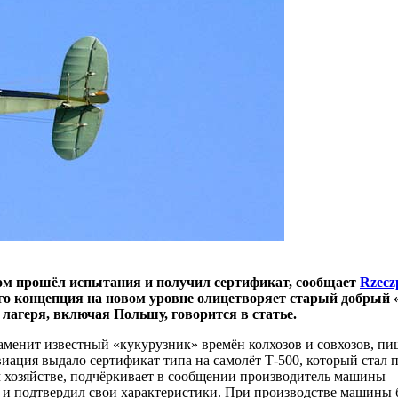
хом прошёл испытания и получил сертификат, сообщает
Rzecz
го концепция на новом уровне олицетворяет старый добрый
лагеря, включая Польшу, говорится в статье.
аменит известный «кукурузник» времён колхозов и совхозов, пиш
виация выдало сертификат типа на самолёт Т-500, который ста
ом хозяйстве, подчёркивает в сообщении производитель машины
ов и подтвердил свои характеристики. При производстве машин