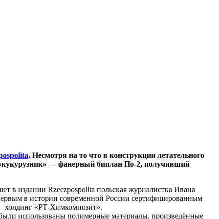
pospolita
. Несмотря на то что в конструкции летательного
 «кукурузник» — фанерный биплан По-2, получивший
ет в издании Rzeczpospolita польская журналистка Ивана
л первым в истории современной России сертифицированным
 — холдинг «РТ-Химкомпозит».
ы были использованы полимерные материалы, произведённые