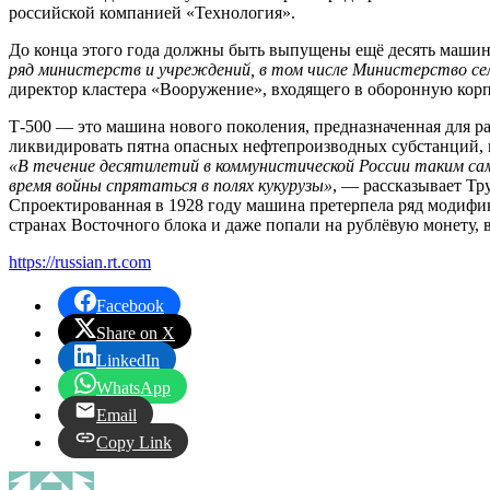
российской компанией «Технология».
До конца этого года должны быть выпущены ещё десять машин,
ряд министерств и учреждений, в том числе Министерство сел
директор кластера «Вооружение», входящего в оборонную кор
Т-500 — это машина нового поколения, предназначенная для р
ликвидировать пятна опасных нефтепроизводных субстанций, 
«В течение десятилетий в коммунистической России таким само
время войны спрятаться в полях кукурузы»
, — рассказывает Тр
Спроектированная в 1928 году машина претерпела ряд модифик
странах Восточного блока и даже попали на рублёвую монету,
https://russian.rt.com
Facebook
Share on X
LinkedIn
WhatsApp
Email
Copy Link