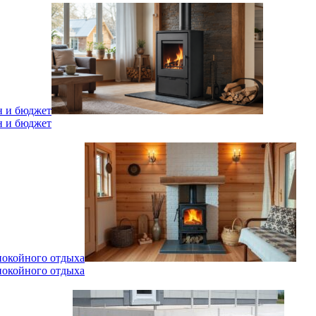
н и бюджет
н и бюджет
спокойного отдыха
спокойного отдыха