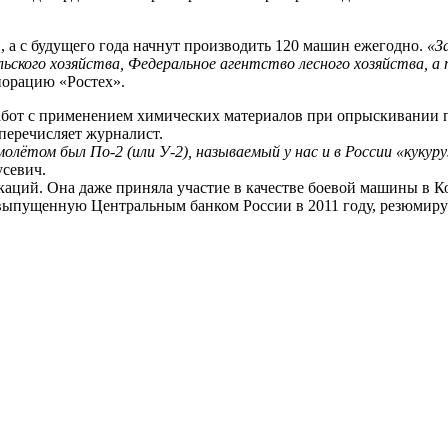
 а с будущего года начнут производить 120 машин ежегодно.
«З
ьского хозяйства, Федеральное агентство лесного хозяйства, а
порацию «Ростех».
абот с применением химических материалов при опрыскивании п
перечисляет журналист.
лётом был По-2 (или У-2), называемый у нас и в России «кукуру
усевич.
аций. Она даже приняла участие в качестве боевой машины в К
 выпущенную Центральным банком России в 2011 году, резюмируе