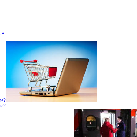
 »
те?
те?