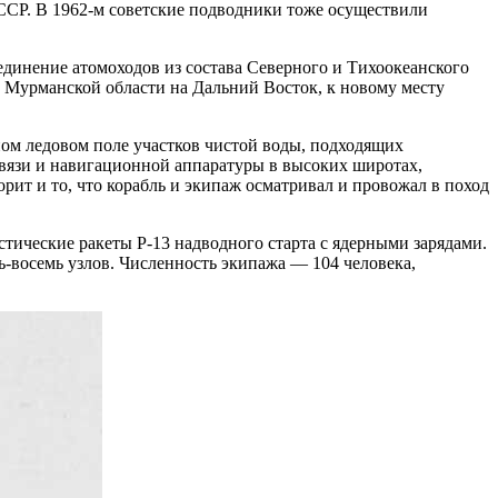
ССР. В 1962-м советские подводники тоже осуществили
динение атомоходов из состава Северного и Тихоокеанского
в Мурманской области на Дальний Восток, к новому месту
ом ледовом поле участков чистой воды, подходящих
связи и навигационной аппаратуры в высоких широтах,
рит и то, что корабль и экипаж осматривал и провожал в поход
стические ракеты Р-13 надводного старта с ядерными зарядами.
ь-восемь узлов. Численность экипажа — 104 человека,