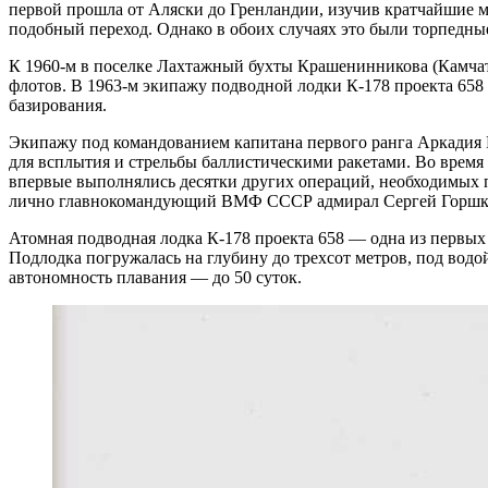
первой прошла от Аляски до Гренландии, изучив кратчайшие м
подобный переход. Однако в обоих случаях это были торпедные
К 1960-м в поселке Лахтажный бухты Крашенинникова (Камчатк
флотов. В 1963-м экипажу подводной лодки К-178 проекта 658
базирования.
Экипажу под командованием капитана первого ранга Аркадия 
для всплытия и стрельбы баллистическими ракетами. Во время
впервые выполнялись десятки других операций, необходимых пр
лично главнокомандующий ВМФ СССР адмирал Сергей Горшк
Атомная подводная лодка К-178 проекта 658 — одна из первых 
Подлодка погружалась на глубину до трехсот метров, под водо
автономность плавания — до 50 суток.