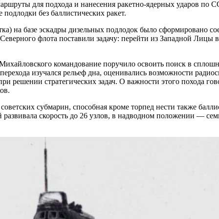
аршруты для подхода и нанесения ракетно-ядерных ударов по С
 подлодки без баллистических ракет.
а) на базе эскадры дизельных подлодок было сформировано сое
 Северного флота поставили задачу: перейти из Западной Лицы 
Михайловского командование поручило освоить поиск в сплошн
 перехода изучался рельеф дна, оценивались возможности радио
и решении стратегических задач. О важности этого похода гово
ов.
советских субмарин, способная кроме торпед нести также балли
й развивала скорость до 26 узлов, в надводном положении — сем