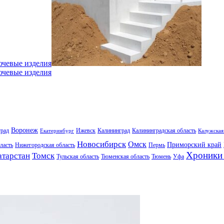
ючевые изделия
ючевые изделия
Воронеж
град
Ижевск
Калининград
Калининградская область
Екатеринбург
Калужская
Новосибирск
Омск
Приморский край
ласть
Нижегородская область
Пермь
Хроники 
атарстан
Томск
Тульская область
Тюменская область
Тюмень
Уфа