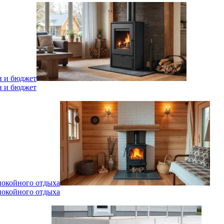
н и бюджет
н и бюджет
спокойного отдыха
спокойного отдыха