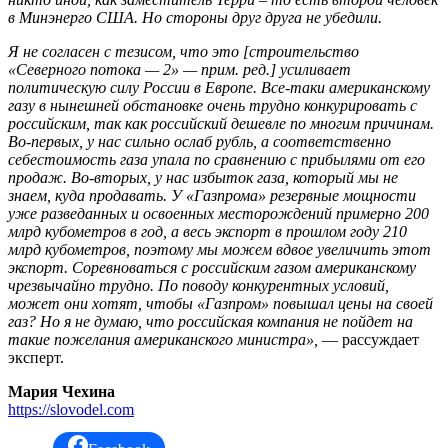
в Минэнерго США. Но стороны друг друга не убедили.
Я не согласен с тезисом, что это [строительство
«Северного потока — 2» — прим. ред.] усиливает
политическую силу России в Европе. Все-таки американскому
газу в нынешней обстановке очень трудно конкурировать с
российским, так как российский дешевле по многим причинам.
Во-первых, у нас сильно ослаб рубль, а соответственно
себестоимость газа упала по сравнению с прибылями от его
продаж. Во-вторых, у нас избыток газа, который мы не
знаем, куда продавать. У «Газпрома» резервные мощности
уже разведанных и освоенных месторождений примерно 200
млрд кубометров в год, а весь экспорт в прошлом году 210
млрд кубометров, поэтому мы можем вдвое увеличить этот
экспорт. Соревноваться с российским газом американскому
чрезвычайно трудно. По поводу конкурентных условий,
может они хотят, чтобы «Газпром» повышал цены на своей
газ? Но я не думаю, что российская компания не пойдет на
такие пожелания американского министра»,
— рассуждает
эксперт.
Мария Чехина
https://slovodel.com