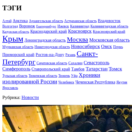
ТЭГИ
Арктика
Владивосток
Алтай
Архангельская область
Астраханская область
Воронеж
Волгоград
Ижевск
Калининград
Калининградская область
Екатеринбург
Красноярск
Краснодарский край
Красноярский край
Калужская область
Крым
Москва
Московская область
Ленинградская область
Новосибирск
Омск
Мурманская область
Нижегородская область
Пермь
Санкт-
Ростов-на-Дону
Приморский край
Рязань
Петербург
Севастополь
Саратовская область
Сахалин
Татарстан
Томск
Симферополь
Тамбов
Ставропольский край
Хроники
Тульская область
Тюменская область
Тюмень
Уфа
изолированной России
Чеченская Республика
Челябинск
Якутия
Ярославль
Рубрика:
Новости