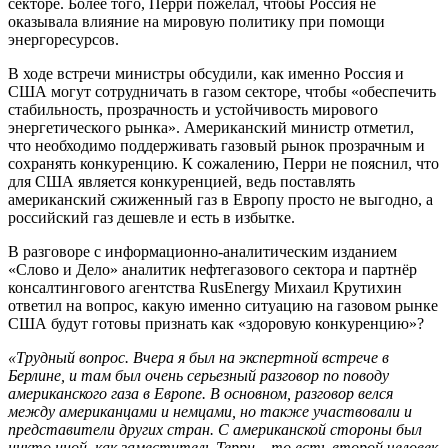
секторе. Более того, Перри пожелал, чтобы Россия не
оказывала влияние на мировую политику при помощи
энергоресурсов.
В ходе встречи министры обсудили, как именно Россия и
США могут сотрудничать в газом секторе, чтобы «обеспечить
стабильность, прозрачность и устойчивость мирового
энергетического рынка». Американский министр отметил,
что необходимо поддерживать газовый рынок прозрачным и
сохранять конкуренцию. К сожалению, Перри не пояснил, что
для США является конкуренцией, ведь поставлять
американский сжиженный газ в Европу просто не выгодно, а
российский газ дешевле и есть в избытке.
В разговоре с информационно-аналитическим изданием
«Слово и Дело» аналитик нефтегазового сектора и партнёр
консалтингового агентства RusEnergy Михаил Крутихин
ответил на вопрос, какую именно ситуацию на газовом рынке
США будут готовы признать как «здоровую конкуренцию»?
«Трудный вопрос. Вчера я был на экспертной встрече в
Берлине, и там был очень серьезный разговор по поводу
американского газа в Европе. В основном, разговор велся
между американцами и немцами, но также участвовали и
представители других стран. С американской стороны был
никто иной, как заместитель Терри – то есть второй человек