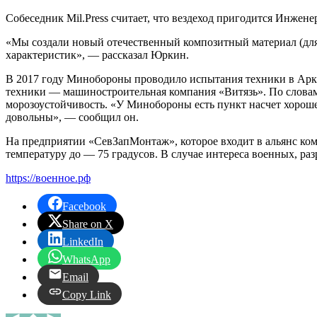
Собеседник Mil.Press считает, что вездеход пригодится Инжен
«Мы создали новый отечественный композитный материал (для 
характеристик», — рассказал Юркин.
В 2017 году Минобороны проводило испытания техники в Арк
техники — машиностроительная компания «Витязь». По словам
морозоустойчивость. «У Минобороны есть пункт насчет хороше
довольны», — сообщил он.
На предприятии «СевЗапМонтаж», которое входит в альянс ко
температуру до — 75 градусов. В случае интереса военных, ра
https://военное.рф
Facebook
Share on X
LinkedIn
WhatsApp
Email
Copy Link