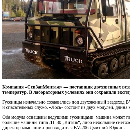
Компания «СевЗапМонтаж» — поставщик двухзвенных везде
температур. В лабораторных условиях они сохранили экспл
Гусеницы изначально создавались под двухзвенный вездеход B
и спасательных служб. «Лось» состоит из двух модулей, длина 
Оба модуля оснащены ведущими гусеницами, машина может перев
большие машины типа ДТ-30 „Витязь“, либо небольшие снегохо
директор компании-производителя BV-206 Дмитрий Юркин.