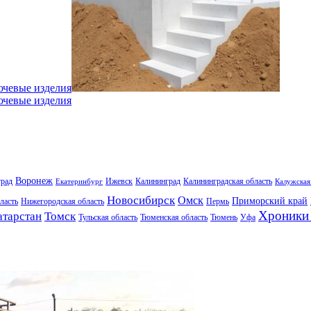
ючевые изделия
ючевые изделия
Воронеж
град
Ижевск
Калининград
Калининградская область
Екатеринбург
Калужская
Новосибирск
Омск
Приморский край
ласть
Нижегородская область
Пермь
Хроники 
атарстан
Томск
Тульская область
Тюменская область
Тюмень
Уфа