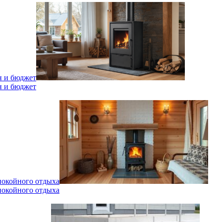
н и бюджет
н и бюджет
спокойного отдыха
спокойного отдыха