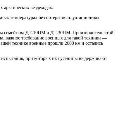
х арктических вездеходах.
ьных температурах без потери эксплуатационных
ры семейства ДТ-10ПМ и ДТ-30ПМ. Производитель этой
а, важное требование военных для такой техники —
нашей технике военные прошли 2000 км и остались
е испытания, при которых их гусеницы выдерживают