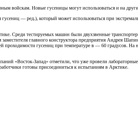
ерным войскам. Новые гусеницы могут использоваться и на други
гусениц — ред.), который может использоваться при экстремал
тике. Среди тестируемых машин были двухзвенные транспорте
 заместителя главного конструктора предприятия Андрея Шапин
й проходимости гусениц при температуре в — 60 градусов. На 
мпаний «Восток-Запад» отметили, что уже провели лабораторны
зработчики готовы присоединиться к испытаниям в Арктике.